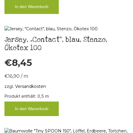
In den Warenkorb
Jersey, „Contact“, blau, Stenzo,
Ökotex 100
€
8,45
€
16,90
/
m
zzgl.
Versandkosten
Produkt enthält: 0,5
m
In den Warenkorb