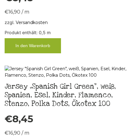
€
16,90
/
m
zzgl.
Versandkosten
Produkt enthält: 0,5
m
In den Warenkorb
Jersey „Spanish Girl Green“, weiß,
Spanien, Esel, Kinder, Flamenco,
Stenzo, Polka Dots, Ökotex 100
€
8,45
€
16,90
/
m