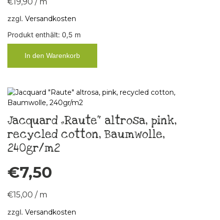
€
19,90
/
m
zzgl.
Versandkosten
Produkt enthält: 0,5
m
In den Warenkorb
Jacquard „Raute“ altrosa, pink,
recycled cotton, Baumwolle,
240gr/m2
€
7,50
€
15,00
/
m
zzgl.
Versandkosten