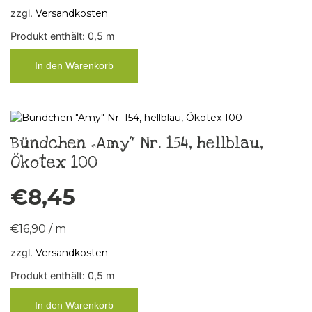
zzgl.
Versandkosten
Produkt enthält: 0,5
m
In den Warenkorb
Bündchen „Amy“ Nr. 154, hellblau,
Ökotex 100
€
8,45
€
16,90
/
m
zzgl.
Versandkosten
Produkt enthält: 0,5
m
In den Warenkorb