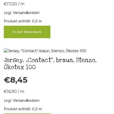
€
17,00
/
m
zzgl.
Versandkosten
Produkt enthält: 0,5
m
In den Warenkorb
Jersey, „Contact“, braun, Stenzo,
Ökotex 100
€
8,45
€
16,90
/
m
zzgl.
Versandkosten
Produkt enthält: 0,5
m