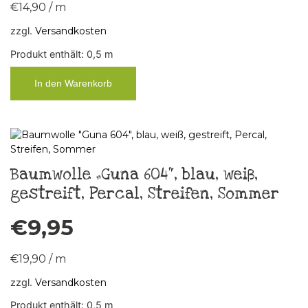
€
14,90
/
m
zzgl.
Versandkosten
Produkt enthält: 0,5
m
In den Warenkorb
Baumwolle „Guna 604“, blau, weiß,
gestreift, Percal, Streifen, Sommer
€
9,95
€
19,90
/
m
zzgl.
Versandkosten
Produkt enthält: 0,5
m