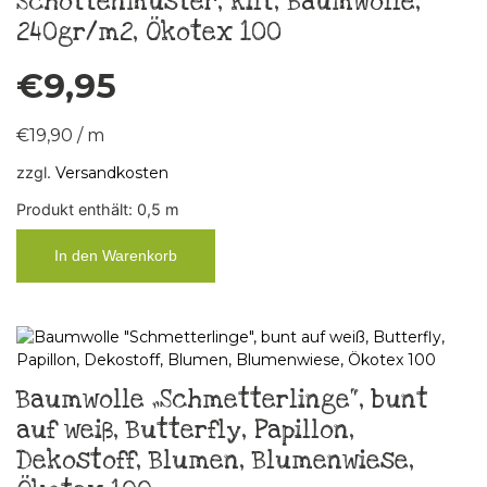
Schottenmuster, kilt, Baumwolle,
240gr/m2, Ökotex 100
€
9,95
€
19,90
/
m
zzgl.
Versandkosten
Produkt enthält: 0,5
m
In den Warenkorb
Baumwolle „Schmetterlinge“, bunt
auf weiß, Butterfly, Papillon,
Dekostoff, Blumen, Blumenwiese,