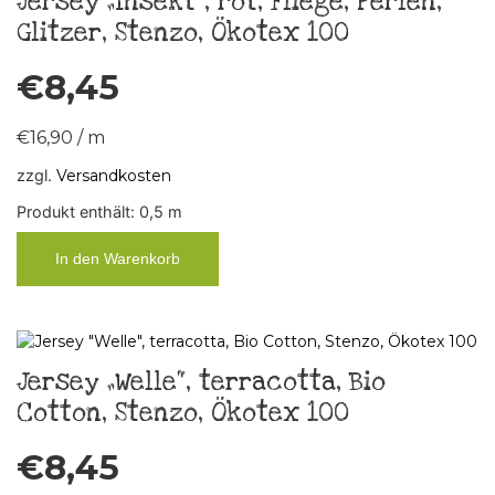
Jersey „Insekt“, rot, Fliege, Perlen,
Glitzer, Stenzo, Ökotex 100
€
8,45
€
16,90
/
m
zzgl.
Versandkosten
Produkt enthält: 0,5
m
In den Warenkorb
Jersey „Welle“, terracotta, Bio
Cotton, Stenzo, Ökotex 100
€
8,45