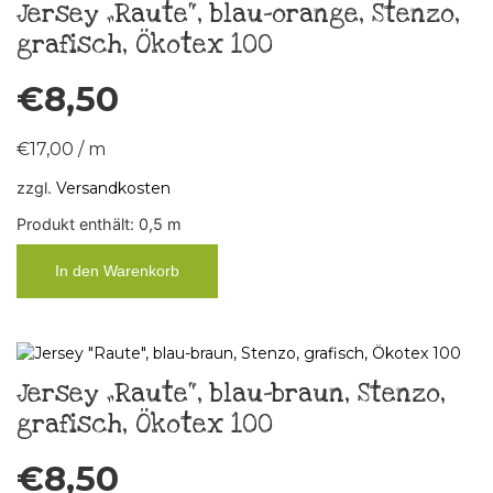
Jersey „Raute“, blau-orange, Stenzo,
grafisch, Ökotex 100
€
8,50
€
17,00
/
m
zzgl.
Versandkosten
Produkt enthält: 0,5
m
In den Warenkorb
Jersey „Raute“, blau-braun, Stenzo,
grafisch, Ökotex 100
€
8,50