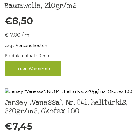
Baumwolle, 210gr/m2
€
8,50
€
17,00
/
m
zzgl.
Versandkosten
Produkt enthält: 0,5
m
In den Warenkorb
Jersey „Vanessa“, Nr. 841, helltürkis,
220gr/m2, Ökotex 100
€
7,45