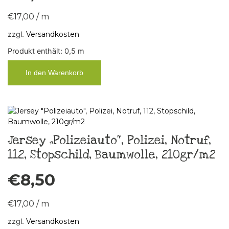
€
17,00
/
m
zzgl.
Versandkosten
Produkt enthält: 0,5
m
In den Warenkorb
Jersey „Polizeiauto“, Polizei, Notruf,
112, Stopschild, Baumwolle, 210gr/m2
€
8,50
€
17,00
/
m
zzgl.
Versandkosten