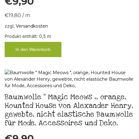
€
9,90
€
19,80
/
m
zzgl.
Versandkosten
Produkt enthält: 0,5
m
In den Warenkorb
Baumwolle “ Magic Meows „, orange,
Hounted House von Alexander Henry,
gewebte, nicht elastische Baumwolle
für Mode, Accessoires und Deko,
€
9,90