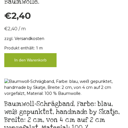
Baumwolle.
€
2,40
€
2,40
/
m
zzgl.
Versandkosten
Produkt enthält: 1
m
In den Warenkorb
Baumwoll-Schrägband, Farbe: blau,
weiß gepunktet, handmade by Skatje,
Breite: 2 cm, von 4 cm auf 2 cm