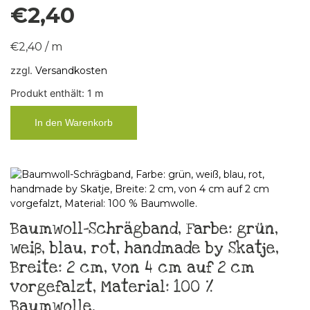
€
2,40
€
2,40
/
m
zzgl.
Versandkosten
Produkt enthält: 1
m
In den Warenkorb
Baumwoll-Schrägband, Farbe: grün,
weiß, blau, rot, handmade by Skatje,
Breite: 2 cm, von 4 cm auf 2 cm
vorgefalzt, Material: 100 %
Baumwolle.