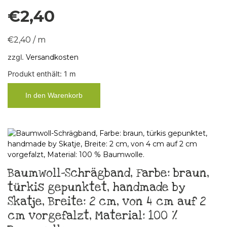
€
2,40
€
2,40
/
m
zzgl.
Versandkosten
Produkt enthält: 1
m
In den Warenkorb
Baumwoll-Schrägband, Farbe: braun,
türkis gepunktet, handmade by
Skatje, Breite: 2 cm, von 4 cm auf 2
cm vorgefalzt, Material: 100 %