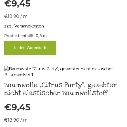
€
9,45
€
18,90
/
m
zzgl.
Versandkosten
Produkt enthält: 0,5
m
In den Warenkorb
Baumwolle „Citrus Party“, gewebter
nicht elastischer Baumwollstoff
€
9,45
€
18,90
/
m