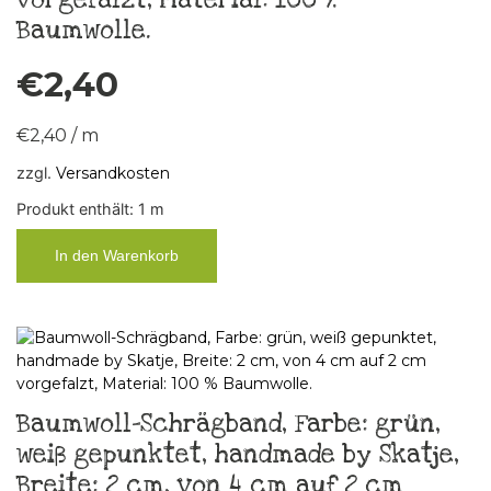
vorgefalzt, Material: 100 %
Baumwolle.
€
2,40
€
2,40
/
m
zzgl.
Versandkosten
Produkt enthält: 1
m
In den Warenkorb
Baumwoll-Schrägband, Farbe: grün,
weiß gepunktet, handmade by Skatje,
Breite: 2 cm, von 4 cm auf 2 cm