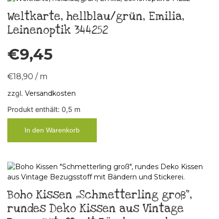
Weltkarte, hellblau/grün, Emilia,
Leinenoptik 344252
€
9,45
€
18,90
/
m
zzgl.
Versandkosten
Produkt enthält: 0,5
m
In den Warenkorb
Boho Kissen „Schmetterling groß“,
rundes Deko Kissen aus Vintage