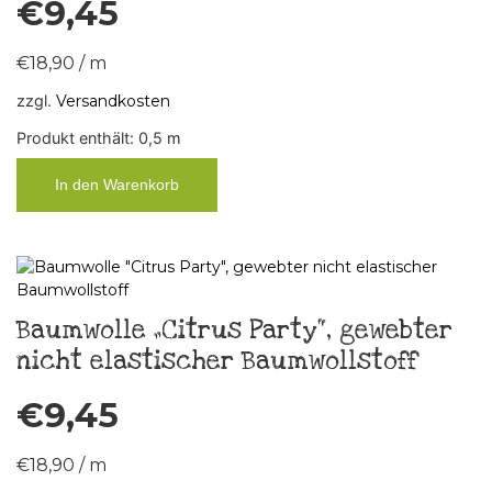
€
9,45
€
18,90
/
m
zzgl.
Versandkosten
Produkt enthält: 0,5
m
In den Warenkorb
Baumwolle „Citrus Party“, gewebter
nicht elastischer Baumwollstoff
€
9,45
€
18,90
/
m