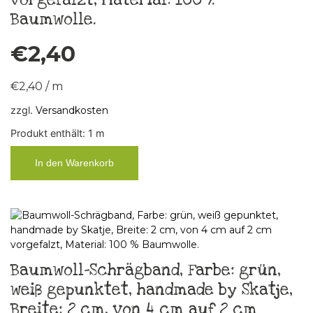
vorgefalzt, Material: 100 %
Baumwolle.
€
2,40
€
2,40
/
m
zzgl.
Versandkosten
Produkt enthält: 1
m
In den Warenkorb
Baumwoll-Schrägband, Farbe: grün,
weiß gepunktet, handmade by Skatje,
Breite: 2 cm, von 4 cm auf 2 cm