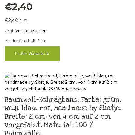
€
2,40
€
2,40
/
m
zzgl.
Versandkosten
Produkt enthält: 1
m
In den Warenkorb
Baumwoll-Schrägband, Farbe: grün,
weiß, blau, rot, handmade by Skatje,
Breite: 2 cm, von 4 cm auf 2 cm
vorgefalzt, Material: 100 %
Baumwolle.