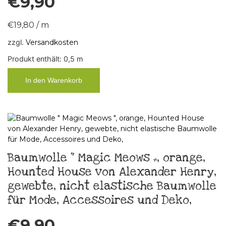
€
9,90
€
19,80
/
m
zzgl.
Versandkosten
Produkt enthält: 0,5
m
In den Warenkorb
Baumwolle “ Magic Meows „, orange,
Hounted House von Alexander Henry,
gewebte, nicht elastische Baumwolle
für Mode, Accessoires und Deko,
€
9,90