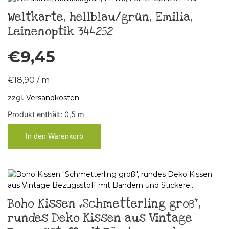
Weltkarte, hellblau/grün, Emilia,
Leinenoptik 344252
€
9,45
€
18,90
/
m
zzgl.
Versandkosten
Produkt enthält: 0,5
m
In den Warenkorb
Boho Kissen „Schmetterling groß“,
rundes Deko Kissen aus Vintage