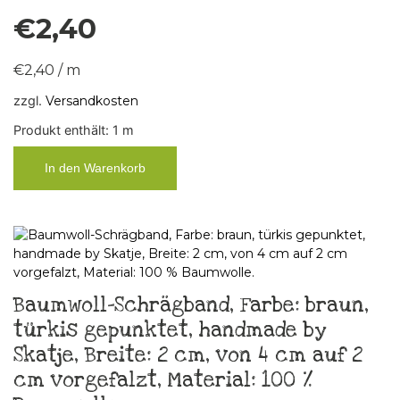
€
2,40
€
2,40
/
m
zzgl.
Versandkosten
Produkt enthält: 1
m
In den Warenkorb
Baumwoll-Schrägband, Farbe: braun,
türkis gepunktet, handmade by
Skatje, Breite: 2 cm, von 4 cm auf 2
cm vorgefalzt, Material: 100 %