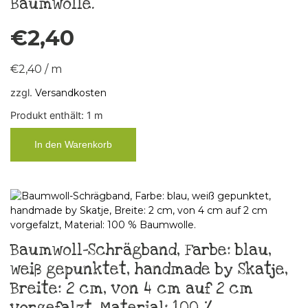
Baumwolle.
€
2,40
€
2,40
/
m
zzgl.
Versandkosten
Produkt enthält: 1
m
In den Warenkorb
Baumwoll-Schrägband, Farbe: blau,
weiß gepunktet, handmade by Skatje,
Breite: 2 cm, von 4 cm auf 2 cm