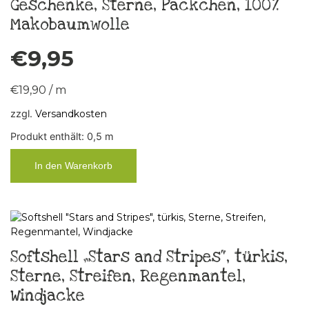
Geschenke, Sterne, Päckchen, 100%
Makobaumwolle
€
9,95
€
19,90
/
m
zzgl.
Versandkosten
Produkt enthält: 0,5
m
In den Warenkorb
Softshell „Stars and Stripes“, türkis,
Sterne, Streifen, Regenmantel,
Windjacke