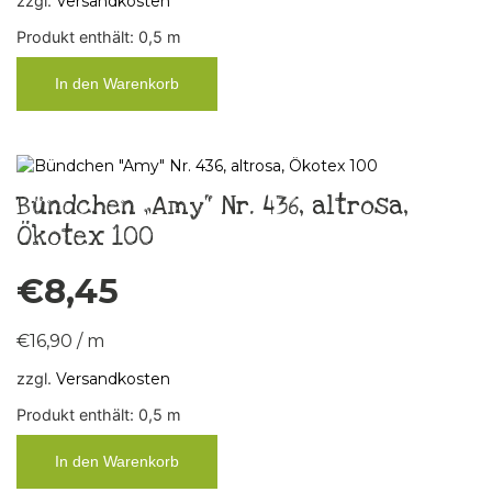
zzgl.
Versandkosten
Produkt enthält: 0,5
m
In den Warenkorb
Bündchen „Amy“ Nr. 436, altrosa,
Ökotex 100
€
8,45
€
16,90
/
m
zzgl.
Versandkosten
Produkt enthält: 0,5
m
In den Warenkorb