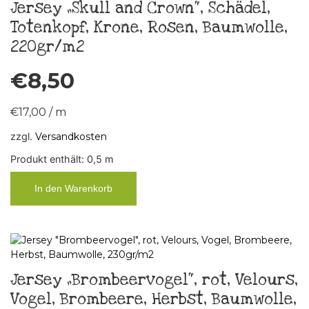
Jersey „Skull and Crown“, Schädel,
Totenkopf, Krone, Rosen, Baumwolle,
220gr/m2
€
8,50
€
17,00
/
m
zzgl.
Versandkosten
Produkt enthält: 0,5
m
In den Warenkorb
Jersey „Brombeervogel“, rot, Velours,
Vogel, Brombeere, Herbst, Baumwolle,