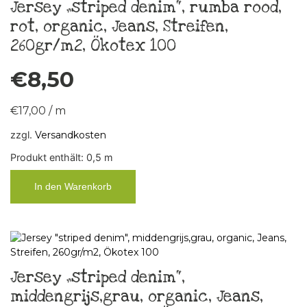
Jersey „striped denim“, rumba rood,
rot, organic, Jeans, Streifen,
260gr/m2, Ökotex 100
€
8,50
€
17,00
/
m
zzgl.
Versandkosten
Produkt enthält: 0,5
m
In den Warenkorb
Jersey „striped denim“,
middengrijs,grau, organic, Jeans,