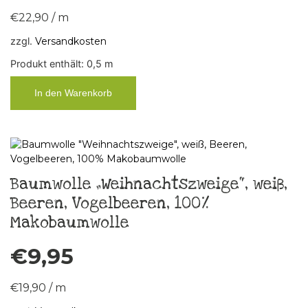
€
22,90
/
m
zzgl.
Versandkosten
Produkt enthält: 0,5
m
In den Warenkorb
Baumwolle „Weihnachtszweige“, weiß,
Beeren, Vogelbeeren, 100%
Makobaumwolle
€
9,95
€
19,90
/
m