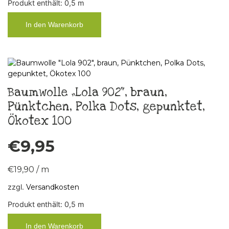
Produkt enthält: 0,5
m
In den Warenkorb
Baumwolle „Lola 902“, braun,
Pünktchen, Polka Dots, gepunktet,
Ökotex 100
€
9,95
€
19,90
/
m
zzgl.
Versandkosten
Produkt enthält: 0,5
m
In den Warenkorb