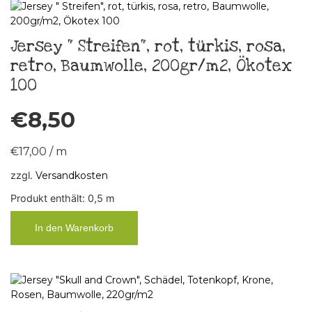
Jersey “ Streifen“, rot, türkis, rosa,
retro, Baumwolle, 200gr/m2, Ökotex
100
€
8,50
€
17,00
/
m
zzgl.
Versandkosten
Produkt enthält: 0,5
m
In den Warenkorb