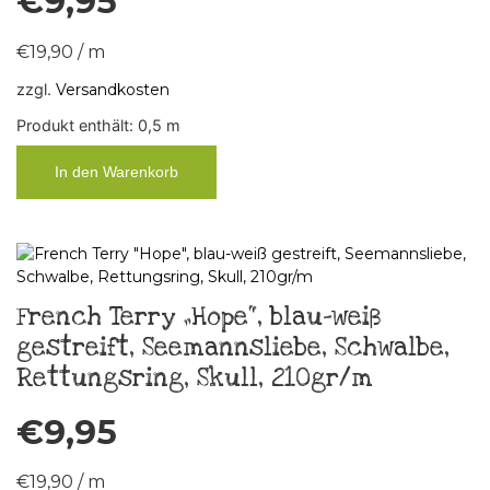
€
9,95
€
19,90
/
m
zzgl.
Versandkosten
Produkt enthält: 0,5
m
In den Warenkorb
French Terry „Hope“, blau-weiß
gestreift, Seemannsliebe, Schwalbe,
Rettungsring, Skull, 210gr/m
€
9,95
€
19,90
/
m