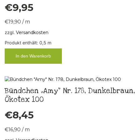
€
9,95
€
19,90
/
m
zzgl.
Versandkosten
Produkt enthält: 0,5
m
In den Warenkorb
Bündchen „Amy“ Nr. 178, Dunkelbraun,
Ökotex 100
€
8,45
€
16,90
/
m