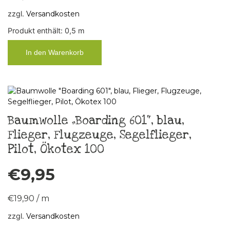
zzgl.
Versandkosten
Produkt enthält: 0,5
m
In den Warenkorb
Baumwolle „Boarding 601“, blau,
Flieger, Flugzeuge, Segelflieger,
Pilot, Ökotex 100
€
9,95
€
19,90
/
m
zzgl.
Versandkosten