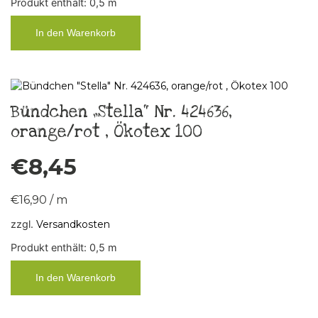
Produkt enthält: 0,5
m
In den Warenkorb
Bündchen „Stella“ Nr. 424636,
orange/rot , Ökotex 100
€
8,45
€
16,90
/
m
zzgl.
Versandkosten
Produkt enthält: 0,5
m
In den Warenkorb