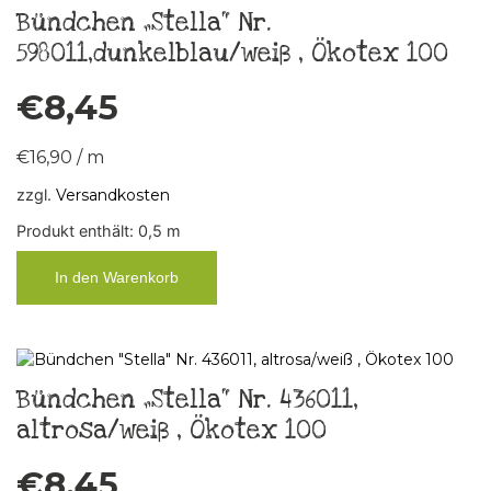
Bündchen „Stella“ Nr.
598011,dunkelblau/weiß , Ökotex 100
€
8,45
€
16,90
/
m
zzgl.
Versandkosten
Produkt enthält: 0,5
m
In den Warenkorb
Bündchen „Stella“ Nr. 436011,
altrosa/weiß , Ökotex 100
€
8,45