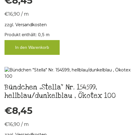
€
8,45
€
16,90
/
m
zzgl.
Versandkosten
Produkt enthält: 0,5
m
In den Warenkorb
Bündchen „Stella“ Nr. 154599,
hellblau/dunkelblau , Ökotex 100
€
8,45
€
16,90
/
m
zzgl.
Versandkosten