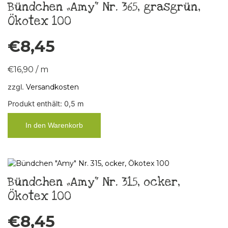
Bündchen „Amy“ Nr. 365, grasgrün,
Ökotex 100
€
8,45
€
16,90
/
m
zzgl.
Versandkosten
Produkt enthält: 0,5
m
In den Warenkorb
Bündchen „Amy“ Nr. 315, ocker,
Ökotex 100
€
8,45