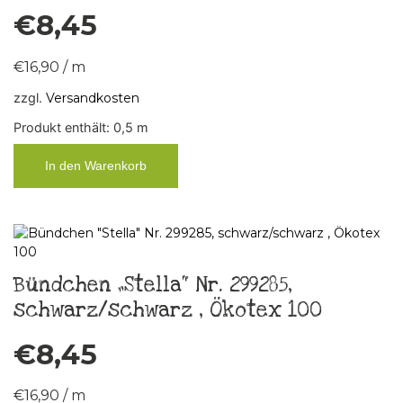
€
8,45
€
16,90
/
m
zzgl.
Versandkosten
Produkt enthält: 0,5
m
In den Warenkorb
Bündchen „Stella“ Nr. 299285,
schwarz/schwarz , Ökotex 100
€
8,45
€
16,90
/
m