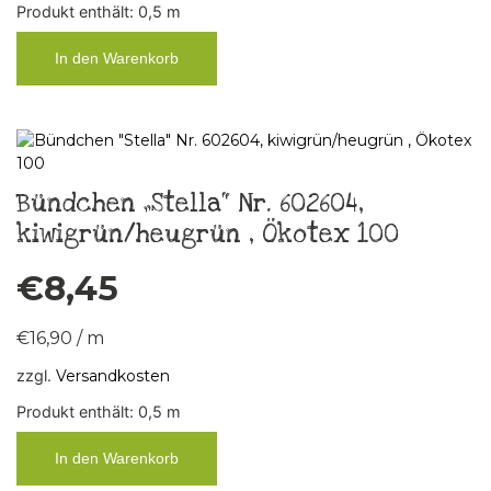
Produkt enthält: 0,5
m
In den Warenkorb
Bündchen „Stella“ Nr. 602604,
kiwigrün/heugrün , Ökotex 100
€
8,45
€
16,90
/
m
zzgl.
Versandkosten
Produkt enthält: 0,5
m
In den Warenkorb