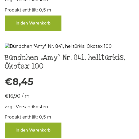
Produkt enthält: 0,5
m
In den Warenkorb
Bündchen „Amy“ Nr. 841, helltürkis,
Ökotex 100
€
8,45
€
16,90
/
m
zzgl.
Versandkosten
Produkt enthält: 0,5
m
In den Warenkorb