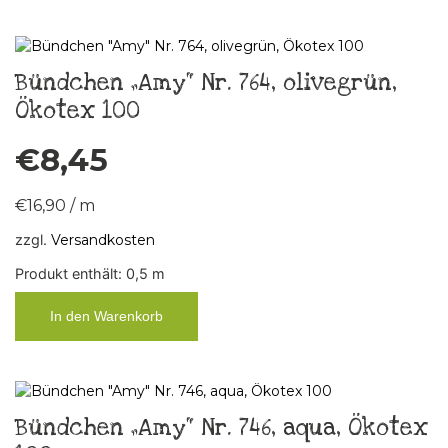
Bündchen „Amy“ Nr. 764, olivegrün,
Ökotex 100
€
8,45
€
16,90
/
m
zzgl.
Versandkosten
Produkt enthält: 0,5
m
In den Warenkorb
Bündchen „Amy“ Nr. 746, aqua, Ökotex