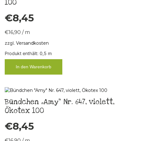
100
€
8,45
€
16,90
/
m
zzgl.
Versandkosten
Produkt enthält: 0,5
m
In den Warenkorb
Bündchen „Amy“ Nr. 647, violett,
Ökotex 100
€
8,45
€
16,90
/
m