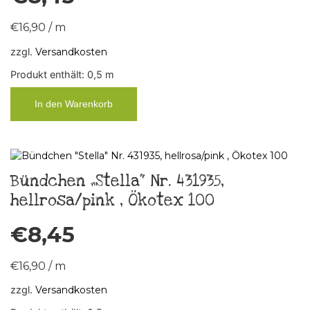
€
16,90
/
m
zzgl.
Versandkosten
Produkt enthält: 0,5
m
In den Warenkorb
Bündchen „Stella“ Nr. 431935,
hellrosa/pink , Ökotex 100
€
8,45
€
16,90
/
m
zzgl.
Versandkosten