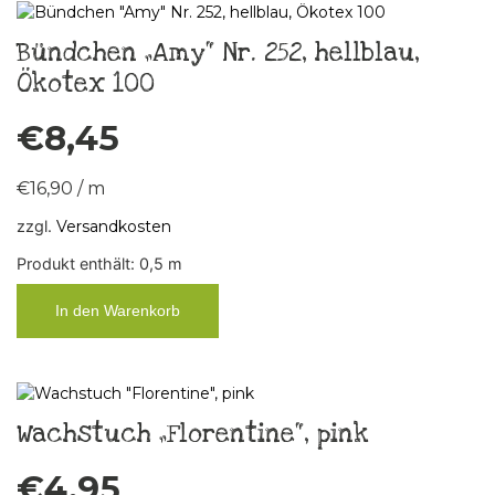
Bündchen „Amy“ Nr. 252, hellblau,
Ökotex 100
€
8,45
€
16,90
/
m
zzgl.
Versandkosten
Produkt enthält: 0,5
m
In den Warenkorb
Wachstuch „Florentine“, pink
€
4,95