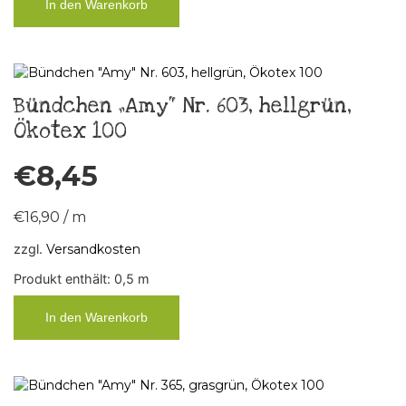
In den Warenkorb
Bündchen „Amy“ Nr. 603, hellgrün,
Ökotex 100
€
8,45
€
16,90
/
m
zzgl.
Versandkosten
Produkt enthält: 0,5
m
In den Warenkorb