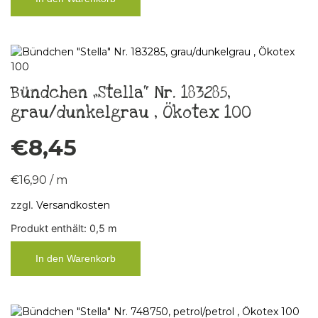
Bündchen „Stella“ Nr. 183285,
grau/dunkelgrau , Ökotex 100
€
8,45
€
16,90
/
m
zzgl.
Versandkosten
Produkt enthält: 0,5
m
In den Warenkorb