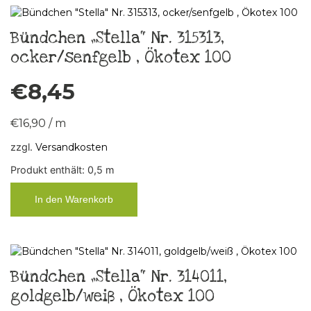
Bündchen „Stella“ Nr. 315313,
ocker/senfgelb , Ökotex 100
€
8,45
€
16,90
/
m
zzgl.
Versandkosten
Produkt enthält: 0,5
m
In den Warenkorb
Bündchen „Stella“ Nr. 314011,
goldgelb/weiß , Ökotex 100