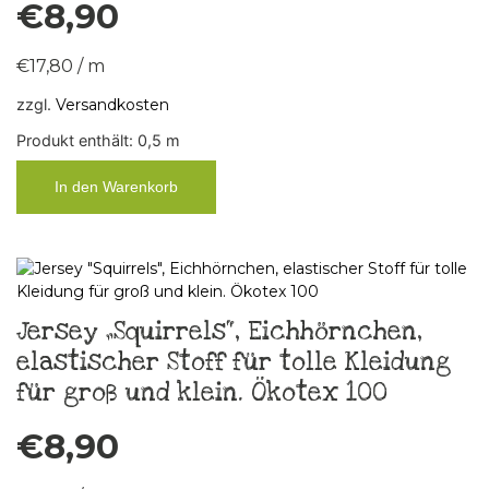
€
8,90
€
17,80
/
m
zzgl.
Versandkosten
Produkt enthält: 0,5
m
In den Warenkorb
Jersey „Squirrels“, Eichhörnchen,
elastischer Stoff für tolle Kleidung
für groß und klein. Ökotex 100
€
8,90