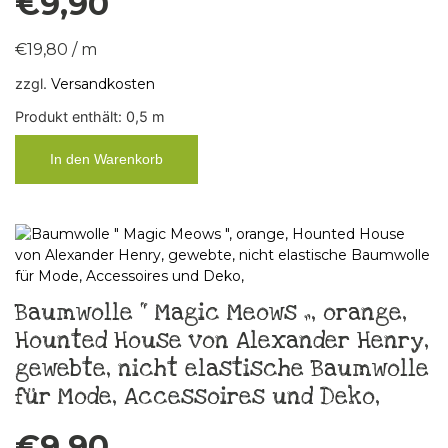
€
9,90
€
19,80
/
m
zzgl.
Versandkosten
Produkt enthält: 0,5
m
In den Warenkorb
Baumwolle “ Magic Meows „, orange,
Hounted House von Alexander Henry,
gewebte, nicht elastische Baumwolle
für Mode, Accessoires und Deko,
€
9,90