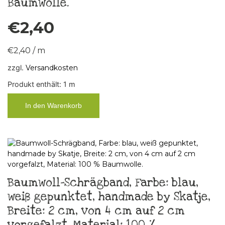
Baumwolle.
€
2,40
€
2,40
/
m
zzgl.
Versandkosten
Produkt enthält: 1
m
In den Warenkorb
Baumwoll-Schrägband, Farbe: blau,
weiß gepunktet, handmade by Skatje,
Breite: 2 cm, von 4 cm auf 2 cm