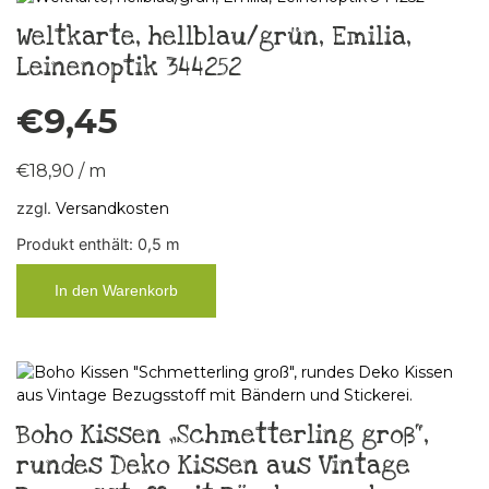
Weltkarte, hellblau/grün, Emilia,
Leinenoptik 344252
€
9,45
€
18,90
/
m
zzgl.
Versandkosten
Produkt enthält: 0,5
m
In den Warenkorb
Boho Kissen „Schmetterling groß“,
rundes Deko Kissen aus Vintage