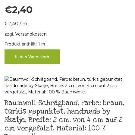
€
2,40
€
2,40
/
m
zzgl.
Versandkosten
Produkt enthält: 1
m
In den Warenkorb
Baumwoll-Schrägband, Farbe: braun,
türkis gepunktet, handmade by
Skatje, Breite: 2 cm, von 4 cm auf 2
cm vorgefalzt, Material: 100 %