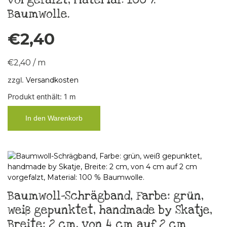
vorgefalzt, Material: 100 %
Baumwolle.
€
2,40
€
2,40
/
m
zzgl.
Versandkosten
Produkt enthält: 1
m
In den Warenkorb
Baumwoll-Schrägband, Farbe: grün,
weiß gepunktet, handmade by Skatje,
Breite: 2 cm, von 4 cm auf 2 cm