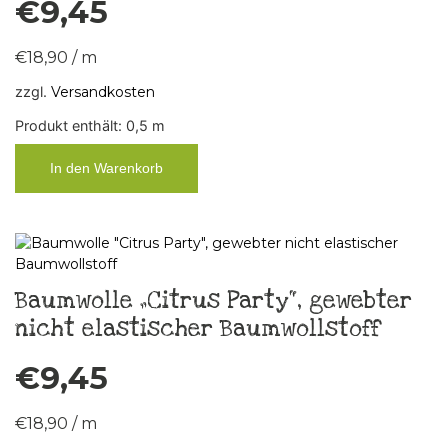
€
9,45
€
18,90
/
m
zzgl.
Versandkosten
Produkt enthält: 0,5
m
In den Warenkorb
Baumwolle „Citrus Party“, gewebter
nicht elastischer Baumwollstoff
€
9,45
€
18,90
/
m