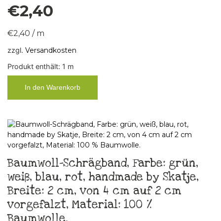
€
2,40
€
2,40
/
m
zzgl.
Versandkosten
Produkt enthält: 1
m
In den Warenkorb
Baumwoll-Schrägband, Farbe: grün,
weiß, blau, rot, handmade by Skatje,
Breite: 2 cm, von 4 cm auf 2 cm
vorgefalzt, Material: 100 %
Baumwolle.