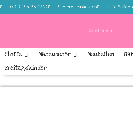
0160 - 94 83 47 26
Sicheres einkaufen
Hilfe & Kont
Stoffe
Nähzubehör
Neuheiten
Nä
Freitagskinder