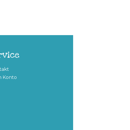
rvice
takt
n Konto