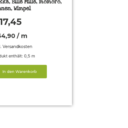
ka, Bille Mille, momoro,
hnen, Wimpel
17,45
34,90
/
m
l.
Versandkosten
ukt enthält: 0,5
m
In den Warenkorb