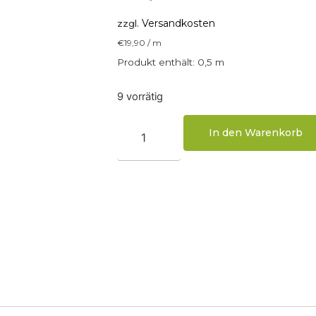
Versandkosten
zzgl.
€
19,90
/
m
Produkt enthält: 0,5
m
9 vorrätig
In den Warenkorb