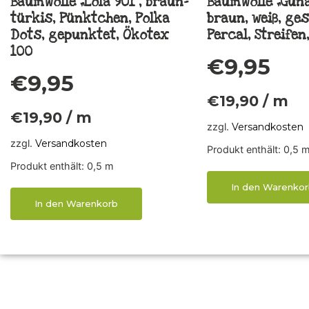
Baumwolle „Lola 901“, braun-
Baumwolle „Guna 
türkis, Pünktchen, Polka
braun, weiß, ges
Dots, gepunktet, Ökotex
Percal, Streife
100
€
9,95
€
9,95
€
19,90
/
m
€
19,90
/
m
zzgl.
Versandkosten
zzgl.
Versandkosten
Produkt enthält: 0,5
Produkt enthält: 0,5
m
In den Warenkor
In den Warenkorb