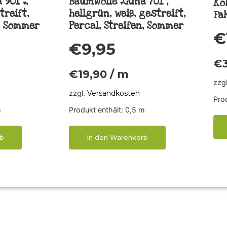
901 „,
Baumwolle „Guna 701“,
Kok
treift,
hellgrün, weiß, gestreift,
Fa
n, Sommer
Percal, Streifen, Sommer
€
€
9,95
€
€
19,90
/
m
zzg
zzgl.
Versandkosten
Prod
m
Produkt enthält: 0,5
m
b
In den Warenkorb