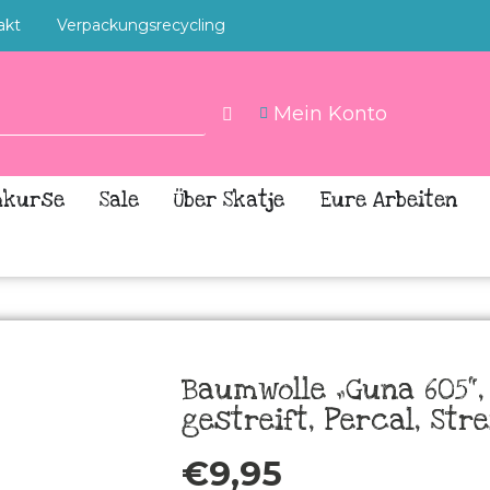
akt
Verpackungsrecycling
Mein Konto
hkurse
Sale
Über Skatje
Eure Arbeiten
Baumwolle „Guna 605“, 
gestreift, Percal, Str
€
9,95