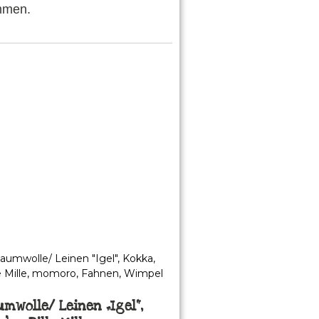
mmen.
mwolle/ Leinen „Igel“,