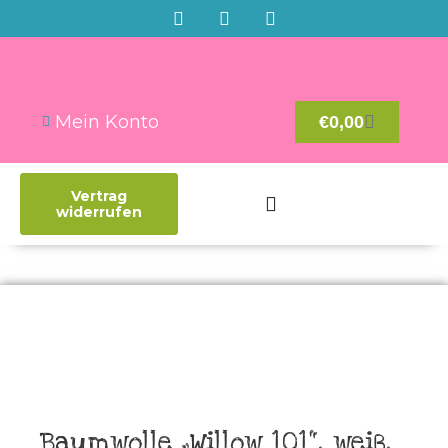
Mein Konto
€
0,00
Vertrag
widerrufen
Baumwolle „Willow 101“, weiß,