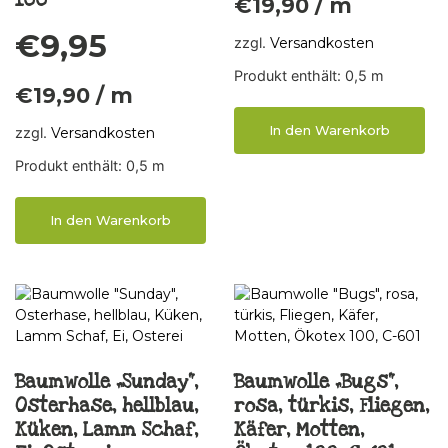
100
€
19,90
/
m
€
9,95
zzgl.
Versandkosten
Produkt enthält: 0,5
m
€
19,90
/
m
In den Warenkorb
zzgl.
Versandkosten
Produkt enthält: 0,5
m
In den Warenkorb
Baumwolle „Sunday“,
Baumwolle „Bugs“,
Osterhase, hellblau,
rosa, türkis, Fliegen,
Küken, Lamm Schaf,
Käfer, Motten,