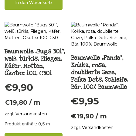
In den Warenkorb
Baumwolle „Bugs 301“,
Baumwolle „Panda“,
weiß, türkis, Fliegen,
Kokka, rosa,
Käfer, Motten,
doublierte Gaze,
Ökotex 100, C301
Polka Dots, Schleife,
€
9,90
Bär, 100% Baumwolle
€
9,95
€
19,80
/
m
zzgl.
Versandkosten
€
19,90
/
m
Produkt enthält: 0,5
m
zzgl.
Versandkosten