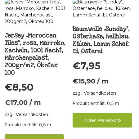
Baumwolle „Sunday“,
Jersey „Moroccan
Osterhase, hellblau,
Tiles“, rosa, Marroko,
Küken, Lamm Schaf,
Kacheln, 1001 Nacht,
Ei, Osterei
Märchenpalast,
€
7,95
200gr/m2, Ökotex
100
€
15,90
/
m
€
8,50
zzgl.
Versandkosten
€
17,00
/
m
Produkt enthält: 0,5
m
zzgl.
Versandkosten
In den Warenkorb
Produkt enthält: 0,5
m