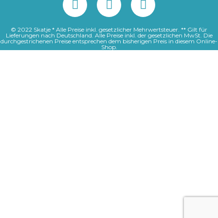
© 2022 Skatje * Alle Preise inkl. gesetzlicher Mehrwertsteuer. ** Gilt für
Lieferungen nach Deutschland. Alle Preise inkl. der gesetzlichen MwSt. Die
durchgestrichenen Preise entsprechen dem bisherigen Preis in diesem Online-
Shop.