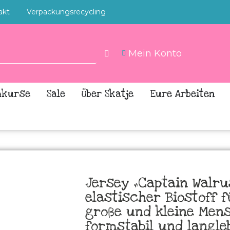
akt
Verpackungsrecycling
Mein Konto
hkurse
Sale
Über Skatje
Eure Arbeiten
Jersey „Captain Walrus
elastischer Biostoff f
große und kleine Men
formstabil und langle