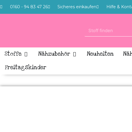
0160 - 94 83 47 26
Sicheres einkaufen
Hilfe & Kont
Stoffe
Nähzubehör
Neuheiten
Nä
Freitagskinder