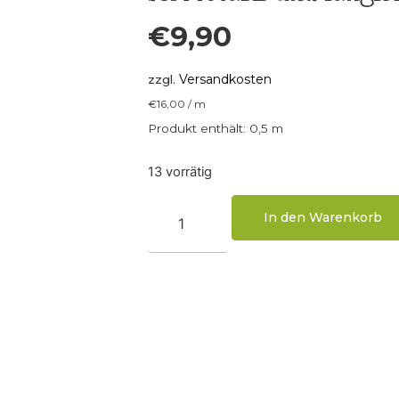
€
9,90
Versandkosten
zzgl.
€
16,00
/
m
Produkt enthält: 0,5
m
13 vorrätig
In den Warenkorb