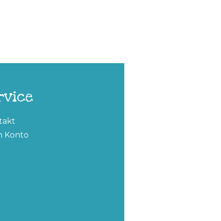
rvice
takt
n Konto