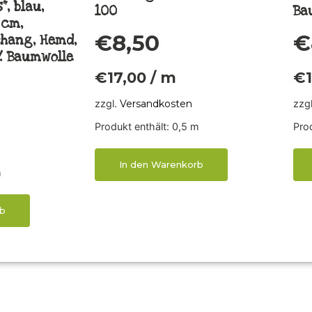
, blau,
100
Ba
 cm,
€
8,50
€
rhang, Hemd,
0% Baumwolle
€
17,00
/
m
€
zzgl.
Versandkosten
zzg
Produkt enthält: 0,5
m
Prod
In den Warenkorb
m
b