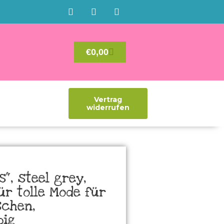
€
0,00
Vertrag
widerrufen
“, steel grey,
ür tolle Mode für
schen,
big