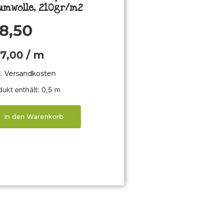
umwolle, 210gr/m2
8,50
17,00
/
m
l.
Versandkosten
ukt enthält: 0,5
m
In den Warenkorb