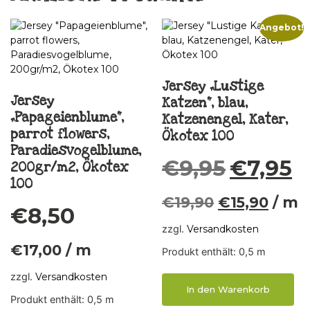
Angebot!
Jersey „Lustige
Jersey
Katzen“, blau,
„Papageienblume“,
Katzenengel, Kater,
parrot flowers,
Ökotex 100
Paradiesvogelblume,
€
9,95
€
7,95
200gr/m2, Ökotex
100
€
19,90
€
15,90
/
m
€
8,50
zzgl.
Versandkosten
€
17,00
/
m
Produkt enthält: 0,5
m
zzgl.
Versandkosten
In den Warenkorb
Produkt enthält: 0,5
m