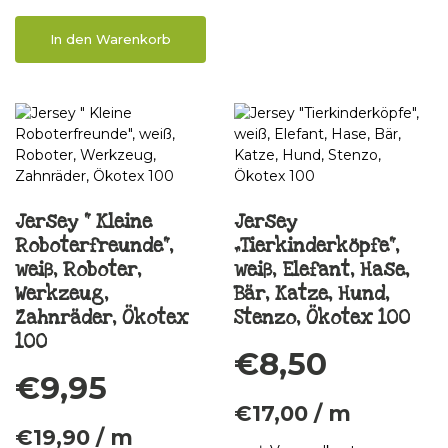
In den Warenkorb
Jersey “ Kleine
Jersey
Roboterfreunde“,
„Tierkinderköpfe“,
weiß, Roboter,
weiß, Elefant, Hase,
Werkzeug,
Bär, Katze, Hund,
Zahnräder, Ökotex
Stenzo, Ökotex 100
100
€
8,50
€
9,95
€
17,00
/
m
€
19,90
/
m