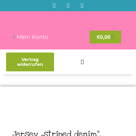
Mein Konto
€
0,00
Vertrag
widerrufen
Jersey „striped denim“,