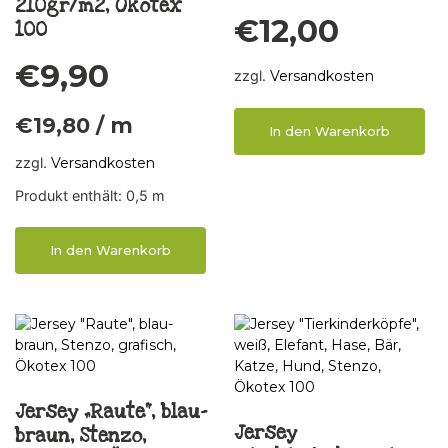
210gr/m2, Ökotex
€
12,00
100
€
9,90
zzgl.
Versandkosten
€
19,80
/
m
In den Warenkorb
zzgl.
Versandkosten
Produkt enthält: 0,5
m
In den Warenkorb
Jersey „Raute“, blau-
Jersey
braun, Stenzo,