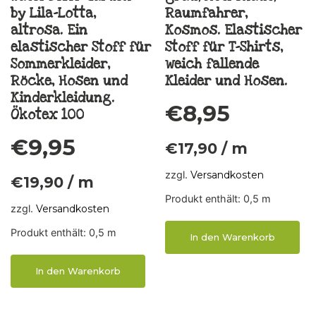
by Lila-Lotta,
Raumfahrer,
altrosa. Ein
Kosmos. Elastischer
elastischer Stoff für
Stoff für T-Shirts,
Sommerkleider,
weich fallende
Röcke, Hosen und
Kleider und Hosen.
Kinderkleidung.
€
8,95
Ökotex 100
€
9,95
€
17,90
/
m
zzgl.
Versandkosten
€
19,90
/
m
Produkt enthält: 0,5
m
zzgl.
Versandkosten
Produkt enthält: 0,5
m
In den Warenkorb
In den Warenkorb