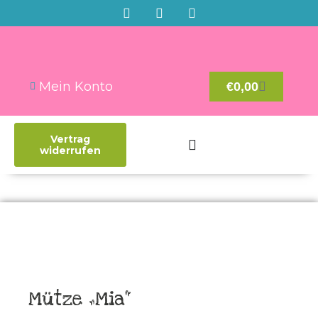
Mein Konto
€
0,00
Vertrag
widerrufen
Mütze „Mia“