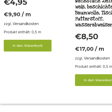
€
4,95
Wachstuch „Unte
weiß, beschicht
Baumwolle, Tisc
€
9,90
/
m
Futterstoff,
zzgl.
Versandkosten
wasserabweise
Produkt enthält: 0,5
m
€
8,50
In den Warenkorb
€
17,00
/
m
zzgl.
Versandkosten
Produkt enthält: 0,5
In den Warenkor