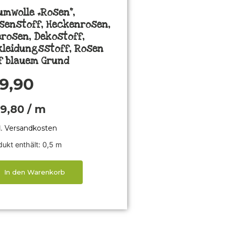
umwolle „Rosen“,
senstoff, Heckenrosen,
erosen, Dekostoff,
kleidungsstoff, Rosen
f blauem Grund
9,90
19,80
/
m
l.
Versandkosten
ukt enthält: 0,5
m
In den Warenkorb