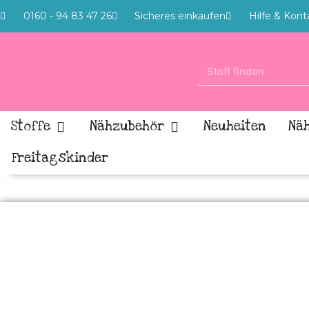
0160 - 94 83 47 26
Sicheres einkaufen
Hilfe & Kont
Stoffe
Nähzubehör
Neuheiten
Nä
Freitagskinder