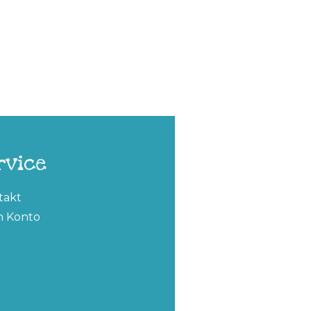
rvice
takt
n Konto