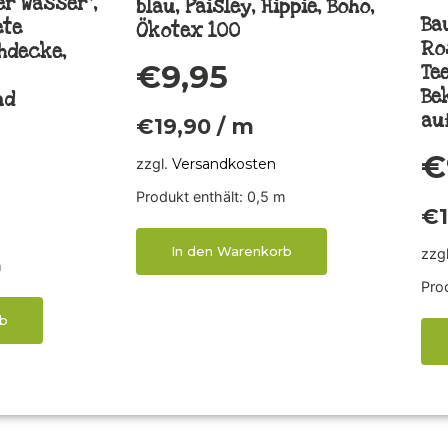
r Wasser“,
blau, Paisley, Hippie, Boho,
Ba
ete
Ökotex 100
Ro
hdecke,
€
9,95
Te
Be
nd
au
€
19,90
/
m
€
zzgl.
Versandkosten
Produkt enthält: 0,5
m
€
In den Warenkorb
zzg
m
Prod
b