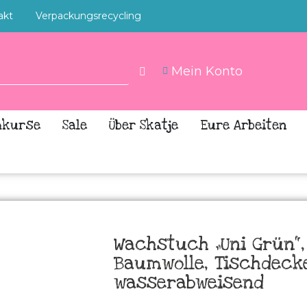
akt
Verpackungsrecycling
Mein Konto
hkurse
Sale
Über Skatje
Eure Arbeiten
Wachstuch „Uni Grün“,
Baumwolle, Tischdecke
wasserabweisend