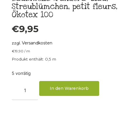
Streublümchen, petit fleurs,
Ökotex 100
€
9,95
Versandkosten
zzgl.
€
19,90
/
m
Produkt enthält: 0,5
m
5 vorrätig
In den Warenkorb