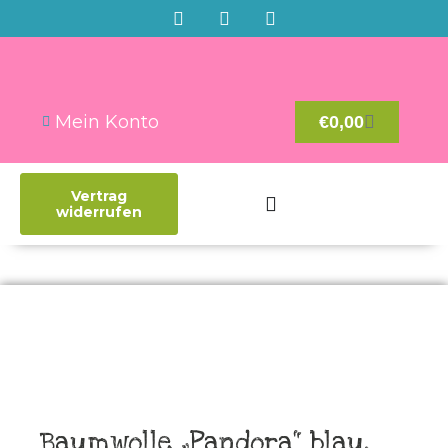
Mein Konto
€
0,00
Vertrag
widerrufen
Baumwolle „Pandora“ blau,