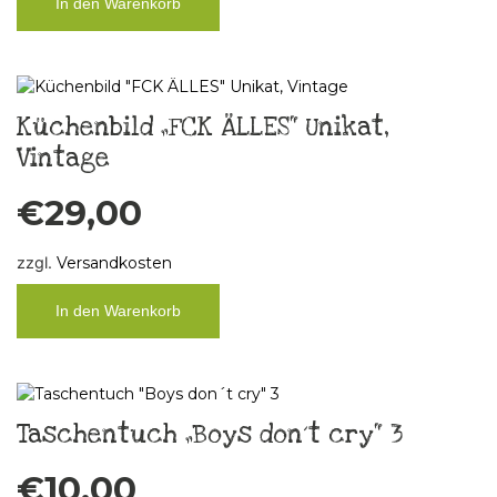
In den Warenkorb
Küchenbild „FCK ÄLLES“ Unikat,
Vintage
€
29,00
zzgl.
Versandkosten
In den Warenkorb
Taschentuch „Boys don´t cry“ 3
€
10,00