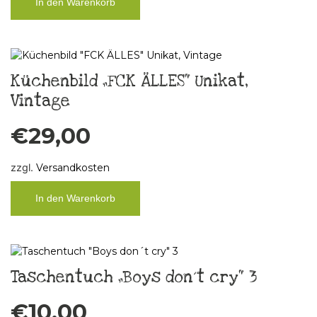
In den Warenkorb
Küchenbild „FCK ÄLLES“ Unikat,
Vintage
€
29,00
zzgl.
Versandkosten
In den Warenkorb
Taschentuch „Boys don´t cry“ 3
€
10,00