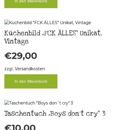
In den Warenkorb
Küchenbild „FCK ÄLLES“ Unikat,
Vintage
€
29,00
zzgl.
Versandkosten
In den Warenkorb
Taschentuch „Boys don´t cry“ 3
€
10,00