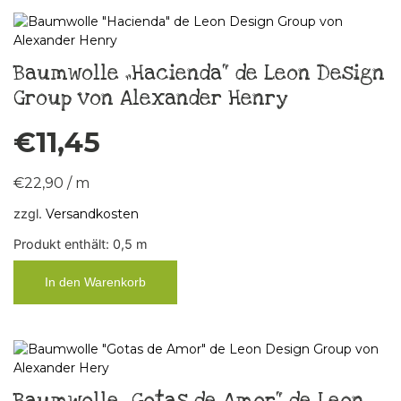
Baumwolle „Hacienda“ de Leon Design
Group von Alexander Henry
€
11,45
€
22,90
/
m
zzgl.
Versandkosten
Produkt enthält: 0,5
m
In den Warenkorb
Baumwolle „Gotas de Amor“ de Leon