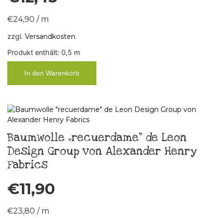
€
24,90
/
m
zzgl.
Versandkosten
Produkt enthält: 0,5
m
In den Warenkorb
Baumwolle „recuerdame“ de Leon
Design Group von Alexander Henry
Fabrics
€
11,90
€
23,80
/
m