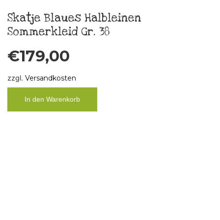
Taschentuch „Boys don´t cry“ 3
€
10,00
zzgl.
Versandkosten
In den Warenkorb