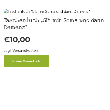
Taschentuch „Gib mir Soma und dann
Demenz“
€
10,00
zzgl.
Versandkosten
In den Warenkorb
Küchenbild Taschentuch „FCK Älles“,
Unikat
€
29,00