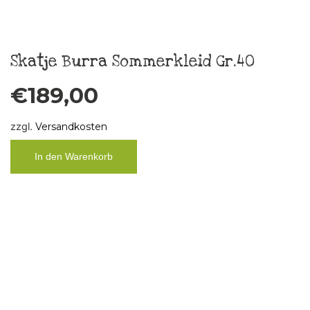
Küchenbild „FCK ÄLLES“ Unikat,
Vintage
€
29,00
zzgl.
Versandkosten
In den Warenkorb
Taschentuch „Boys don´t cry“ 3
€
10,00
zzgl.
Versandkosten