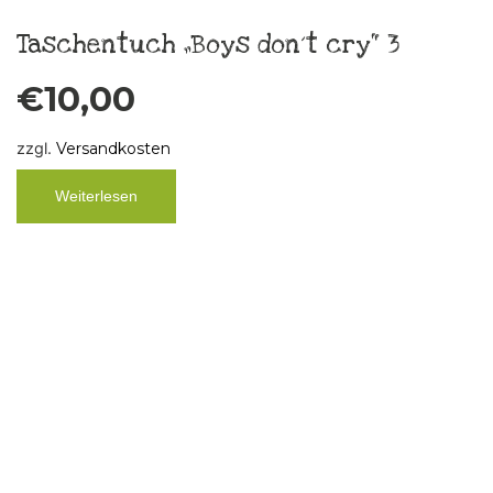
Taschentuch“ Heul doch,Bitch“
€
10,00
zzgl.
Versandkosten
In den Warenkorb