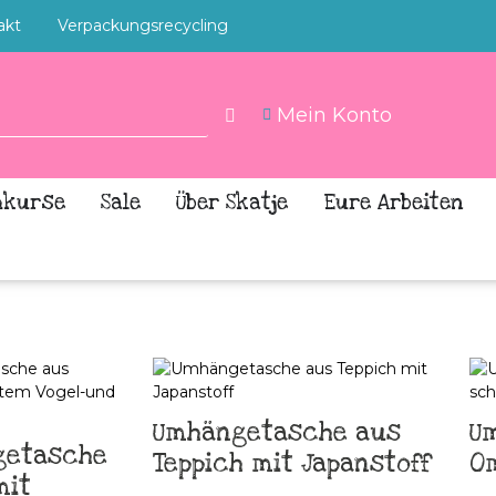
akt
Verpackungsrecycling
Mein Konto
hkurse
Sale
Über Skatje
Eure Arbeiten
Umhängetasche aus
U
getasche
Teppich mit Japanstoff
O
mit