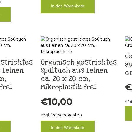
m
In den Warenkorb
b
Ge
stricktes
Organisch gestricktes
au
 Leinen
Spültuch aus Leinen
c
m,
ca. 20 x 20 cm,
frei
Mikroplastik frei
€
10,00
zzg
zzgl.
Versandkosten
b
In den Warenkorb