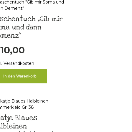
schentuch „Gib mir
oma und dann
emenz“
€
10,00
l.
Versandkosten
In den Warenkorb
atje Blaues
lbleinen