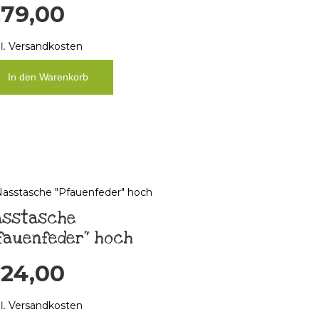
€
79,00
l.
Versandkosten
In den Warenkorb
asstasche
fauenfeder“ hoch
€
24,00
l.
Versandkosten