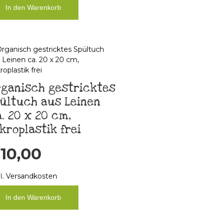
In den Warenkorb
rganisch gestricktes
ültuch aus Leinen
. 20 x 20 cm,
kroplastik frei
€
10,00
l.
Versandkosten
In den Warenkorb