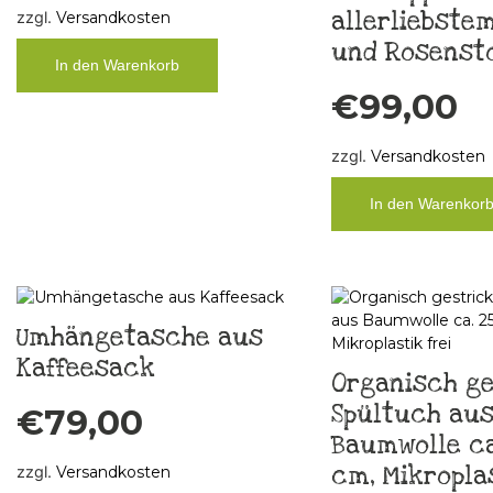
allerliebstem
zzgl.
Versandkosten
und Rosensto
In den Warenkorb
€
99,00
zzgl.
Versandkosten
In den Warenkor
Umhängetasche aus
Kaffeesack
Organisch ge
Spültuch au
€
79,00
Baumwolle ca.
cm, Mikroplas
zzgl.
Versandkosten