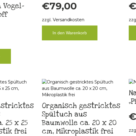
€
79,00
 Vogel-
ff
zzgl.
Versandkosten
zzg
In den Warenkorb
b
N
„P
stricktes
Organisch gestricktes
s
Spültuch aus
 25 x 25
Baumwolle ca. 20 x 20
tik frei
cm, Mikroplastik frei
zzg