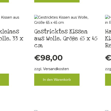
kleines
Gestricktes Kissen
H
lle, 33 x
aus Wolle, Größe 65 x 45
Ki
cm
R
€
98,00
zzgl.
Versandkosten
zzg
b
In den Warenkorb