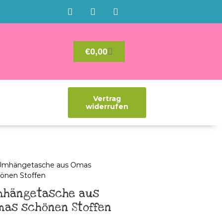
€
0,00
Vertrag
widerrufen
mhängetasche aus
mas schönen Stoffen