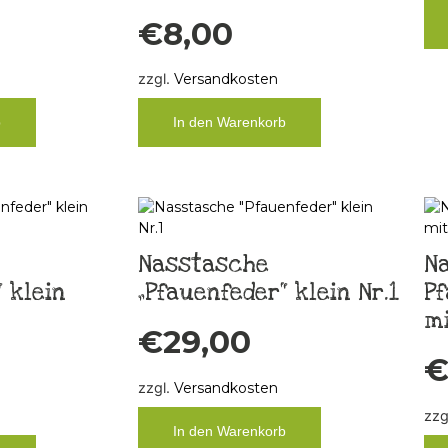
€
8,00
zzgl.
Versandkosten
b
In den Warenkorb
Nasstasche
N
 klein
„Pfauenfeder“ klein Nr.1
Pf
mi
€
29,00
zzgl.
Versandkosten
zzg
In den Warenkorb