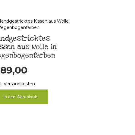
andgestricktes
ssen aus Wolle in
egenbogenfarben
€
89,00
l.
Versandkosten
In den Warenkorb