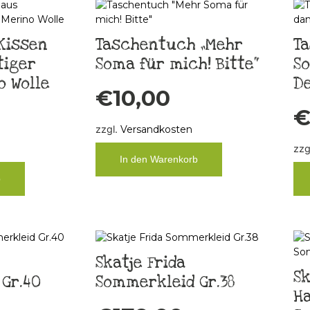
Kissen
Taschentuch „Mehr
Ta
tiger
Soma für mich! Bitte“
S
o Wolle
D
€
10,00
zzgl.
Versandkosten
zzg
In den Warenkorb
b
Skatje Frida
Sk
Gr.40
Sommerkleid Gr.38
Ha