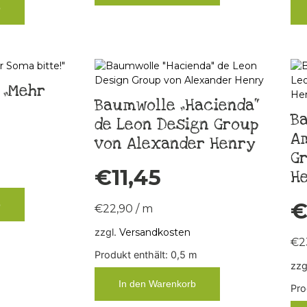
b
 „Mehr
Baumwolle „Hacienda“
Ba
de Leon Design Group
Am
von Alexander Henry
G
€
11,45
H
b
€
22,90
/
m
zzgl.
Versandkosten
€
2
Produkt enthält: 0,5
m
zzg
In den Warenkorb
Pro