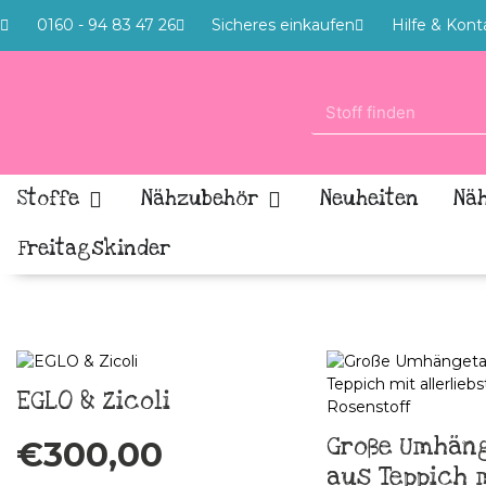
0160 - 94 83 47 26
Sicheres einkaufen
Hilfe & Kont
Stoffe
Nähzubehör
Neuheiten
Nä
Freitagskinder
EGLO & Zicoli
Große Umhän
€
300,00
aus Teppich 