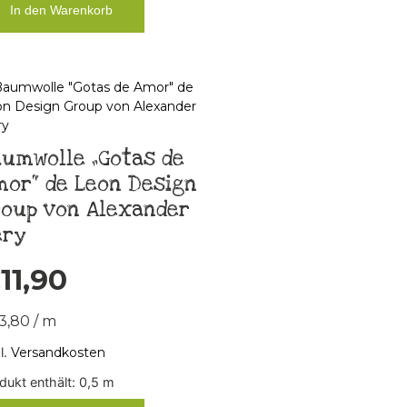
In den Warenkorb
umwolle „Gotas de
or“ de Leon Design
roup von Alexander
ery
€
11,90
3,80
/
m
l.
Versandkosten
dukt enthält: 0,5
m