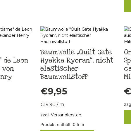
Baumwolle „Quilt Gate
O
 de Leon
Hyakka Ryoran“, nicht
Sp
 von
elastischer
ca
enry
Baumwollstoff
Mi
€
9,95
€
19,90
/
m
zzg
zzgl.
Versandkosten
Produkt enthält: 0,5
m