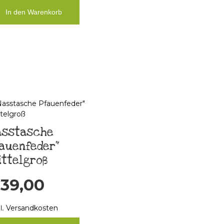
In den Warenkorb
asstasche
auenfeder“
ttelgroß
€
39,00
l.
Versandkosten