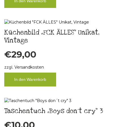
In den Warenkorb
Küchenbild „FCK ÄLLES“ Unikat,
Vintage
€
29,00
zzgl.
Versandkosten
In den Warenkorb
Taschentuch „Boys don´t cry“ 3
€
10,00