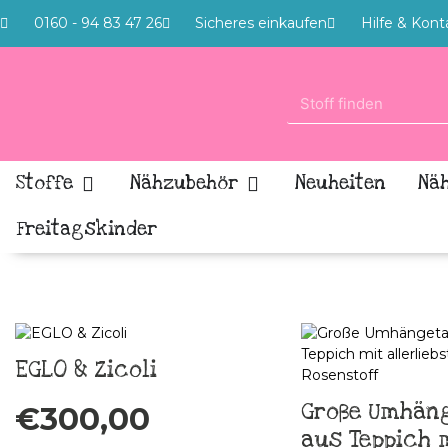
0160 - 94 83 47 26
Sicheres einkaufen
Hilfe & Kont
Stoffe
Nähzubehör
Neuheiten
Nä
Freitagskinder
EGLO & Zicoli
Große Umhän
€
300,00
aus Teppich 