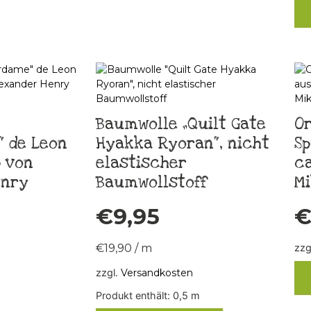
Baumwolle „Quilt Gate
O
 de Leon
Hyakka Ryoran“, nicht
Sp
 von
elastischer
ca
enry
Baumwollstoff
Mi
€
9,95
€
19,90
/
m
zzg
zzgl.
Versandkosten
Produkt enthält: 0,5
m