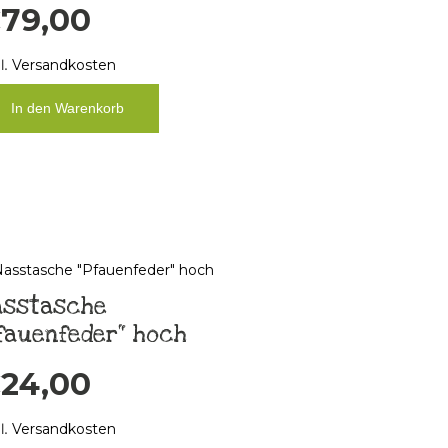
€
79,00
l.
Versandkosten
In den Warenkorb
asstasche
fauenfeder“ hoch
€
24,00
l.
Versandkosten