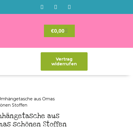
€
0,00
Vertrag
widerrufen
mhängetasche aus
mas schönen Stoffen