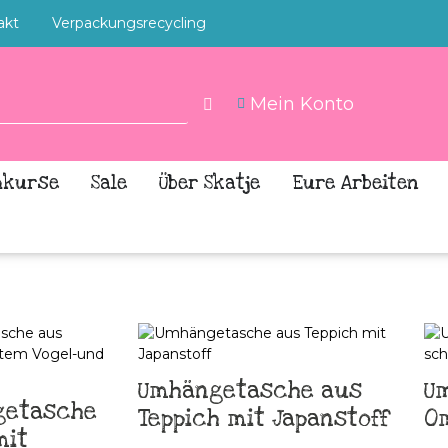
akt
Verpackungsrecycling
Mein Konto
hkurse
Sale
Über Skatje
Eure Arbeiten
Umhängetasche aus
U
getasche
Teppich mit Japanstoff
O
mit