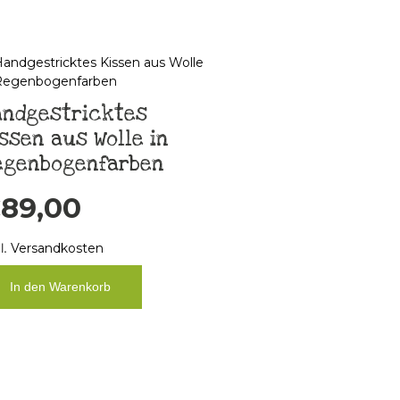
andgestricktes
ssen aus Wolle in
egenbogenfarben
€
89,00
l.
Versandkosten
In den Warenkorb