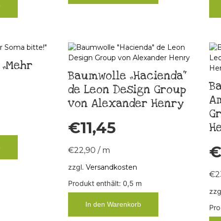
b
 „Mehr
Baumwolle „Hacienda“
Ba
de Leon Design Group
Am
von Alexander Henry
G
€
11,45
H
b
€
22,90
/
m
zzgl.
Versandkosten
€
2
Produkt enthält: 0,5
m
zzg
In den Warenkorb
Pro