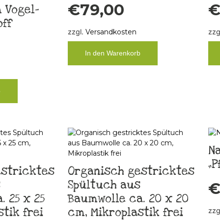
€
79,00
 Vogel-
ff
zzgl.
Versandkosten
zzg
In den Warenkorb
b
N
„P
stricktes
Organisch gestricktes
s
Spültuch aus
 25 x 25
Baumwolle ca. 20 x 20
tik frei
cm, Mikroplastik frei
zzg