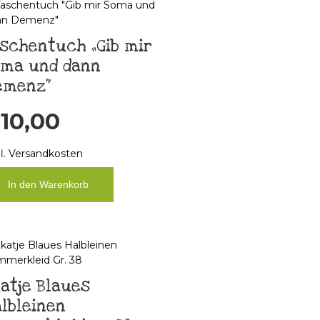
schentuch „Gib mir
oma und dann
emenz“
€
10,00
l.
Versandkosten
In den Warenkorb
atje Blaues
lbleinen