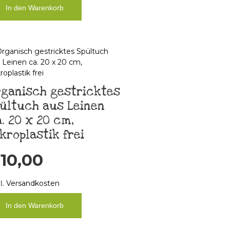
In den Warenkorb
rganisch gestricktes
ültuch aus Leinen
. 20 x 20 cm,
kroplastik frei
€
10,00
l.
Versandkosten
In den Warenkorb