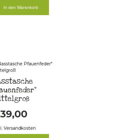
In den Warenkorb
asstasche
auenfeder“
ttelgroß
€
39,00
l.
Versandkosten