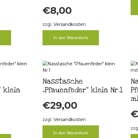
€
8,00
zzgl.
Versandkosten
b
In den Warenkorb
Nasstasche
N
 klein
„Pfauenfeder“ klein Nr.1
Pf
mi
€
29,00
zzgl.
Versandkosten
zzg
In den Warenkorb