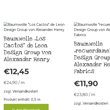
Baumwolle „Los
Baumwolle
Cactos“ de Leon
„recuerdame“
Design Group von
Design Group
Alexander Henry
Alexander H
€
12,45
Fabrics
€
11,90
€
24,90
/
m
zzgl.
Versandkosten
€
23,80
/
m
Produkt enthält: 0,5
m
zzgl.
Versandkosten
In den Warenkorb