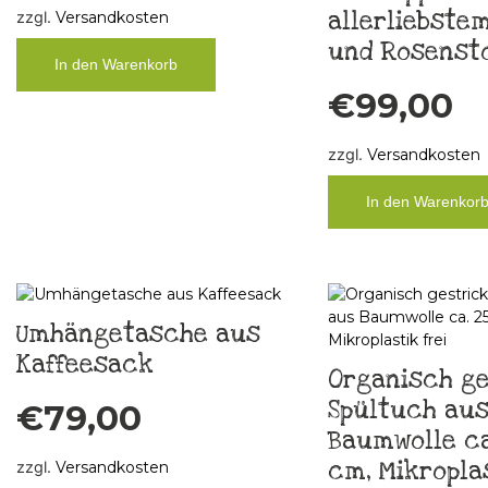
allerliebstem
zzgl.
Versandkosten
und Rosensto
In den Warenkorb
€
99,00
zzgl.
Versandkosten
In den Warenkor
Umhängetasche aus
Kaffeesack
Organisch ge
Spültuch au
€
79,00
Baumwolle ca.
cm, Mikroplas
zzgl.
Versandkosten