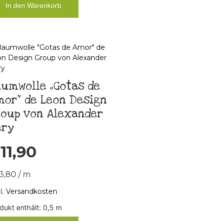
In den Warenkorb
umwolle „Gotas de
or“ de Leon Design
roup von Alexander
ery
€
11,90
3,80
/
m
l.
Versandkosten
dukt enthält: 0,5
m