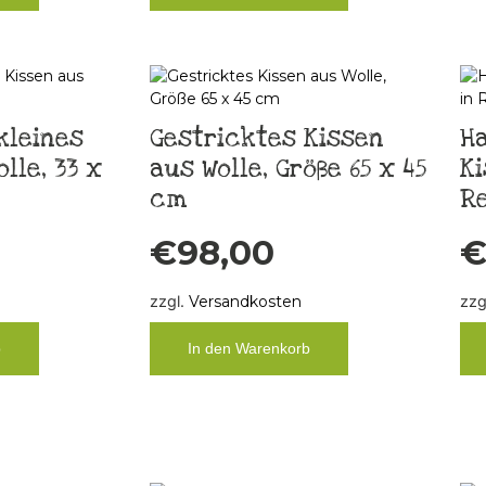
kleines
Gestricktes Kissen
H
lle, 33 x
aus Wolle, Größe 65 x 45
Ki
cm
R
€
98,00
zzgl.
Versandkosten
zzg
b
In den Warenkorb