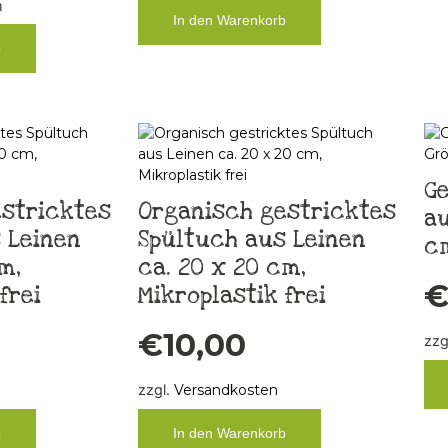
m
In den Warenkorb
b
Ge
stricktes
Organisch gestricktes
au
 Leinen
Spültuch aus Leinen
c
m,
ca. 20 x 20 cm,
frei
Mikroplastik frei
€
10,00
zzg
zzgl.
Versandkosten
b
In den Warenkorb