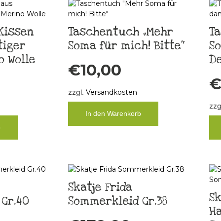
Kissen
Taschentuch „Mehr
Ta
tiger
Soma für mich! Bitte“
S
o Wolle
D
€
10,00
zzgl.
Versandkosten
zzg
In den Warenkorb
b
Skatje Frida
Sk
Gr.40
Sommerkleid Gr.38
Ha