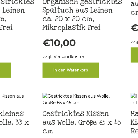
stricktes
Organisch gestricktes
au
 Leinen
Spültuch aus Leinen
c
m,
ca. 20 x 20 cm,
frei
Mikroplastik frei
€
10,00
zzg
zzgl.
Versandkosten
b
In den Warenkorb
kleines
Gestricktes Kissen
H
lle, 33 x
aus Wolle, Größe 65 x 45
Ki
cm
R