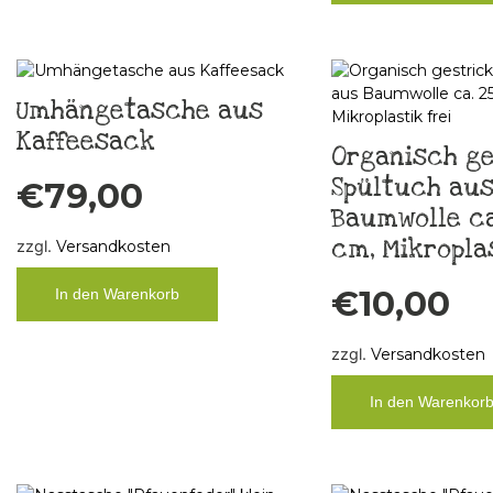
Umhängetasche aus
Kaffeesack
Organisch ge
Spültuch au
€
79,00
Baumwolle ca.
cm, Mikroplas
zzgl.
Versandkosten
€
10,00
In den Warenkorb
zzgl.
Versandkosten
In den Warenkor