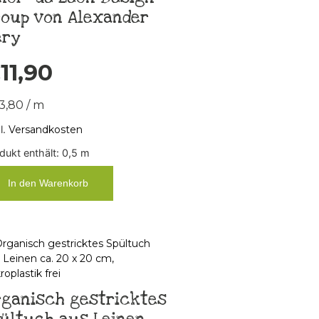
roup von Alexander
ery
€
11,90
3,80
/
m
l.
Versandkosten
dukt enthält: 0,5
m
In den Warenkorb
rganisch gestricktes