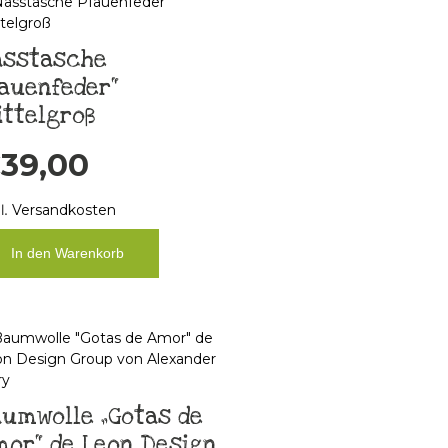
asstasche
auenfeder“
ttelgroß
€
39,00
l.
Versandkosten
In den Warenkorb
umwolle „Gotas de
or“ de Leon Design