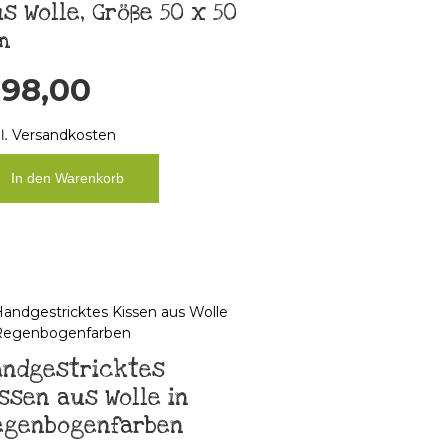
s Wolle, Größe 50 x 50
m
€
98,00
l.
Versandkosten
In den Warenkorb
andgestricktes
ssen aus Wolle in
egenbogenfarben