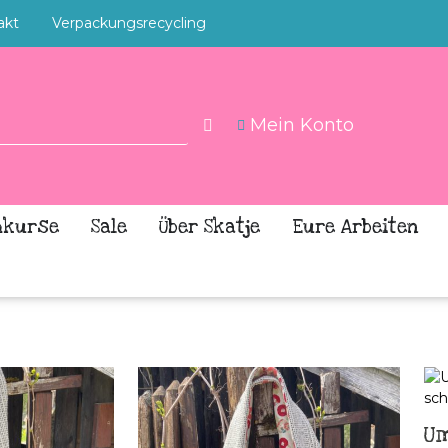
akt
Verpackungsrecycling
Mein Konto
hkurse
Sale
Über Skatje
Eure Arbeiten
U