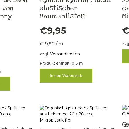
 de Leon
Hyakka Ryoran“, nicht
Sp
 von
elastischer
ca
enry
Baumwollstoff
Mi
€
9,95
€
19,90
/
m
zzg
zzgl.
Versandkosten
Produkt enthält: 0,5
m
m
In den Warenkorb
b
Ge