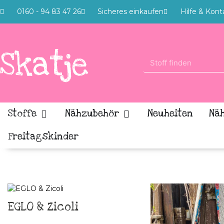
0160 - 94 83 47 26
Sicheres einkaufen
Hilfe & Kont
Stoffe
Nähzubehör
Neuheiten
Nä
Freitagskinder
EGLO & Zicoli