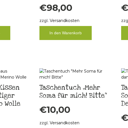
€
98,00
zzgl.
Versandkosten
zzg
b
In den Warenkorb
Kissen
Taschentuch „Mehr
Ta
tiger
Soma für mich! Bitte“
S
o Wolle
D
€
10,00
zzgl.
Versandkosten