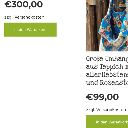
€
300,00
zzgl.
Versandkosten
In den Warenkorb
Große Umhän
aus Teppich 
allerliebstem
und Rosensto
€
99,00
zzgl.
Versandkosten
In den Warenkor