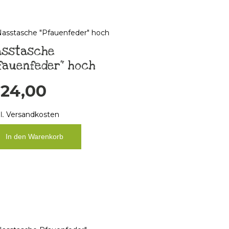
asstasche
fauenfeder“ hoch
€
24,00
l.
Versandkosten
In den Warenkorb