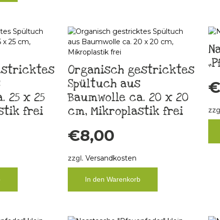
N
„P
stricktes
Organisch gestricktes
s
Spültuch aus
 25 x 25
Baumwolle ca. 20 x 20
tik frei
cm, Mikroplastik frei
zzg
€
8,00
zzgl.
Versandkosten
b
In den Warenkorb