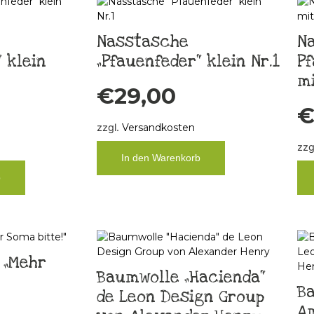
Nasstasche
N
 klein
„Pfauenfeder“ klein Nr.1
Pf
mi
€
29,00
zzgl.
Versandkosten
zzg
In den Warenkorb
b
 „Mehr
Baumwolle „Hacienda“
Ba
de Leon Design Group
Am