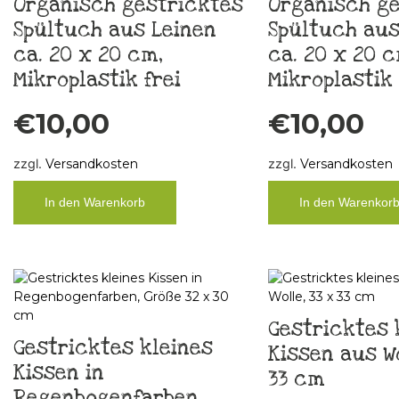
Organisch gestricktes
Organisch ge
Spültuch aus Leinen
Spültuch aus
ca. 20 x 20 cm,
ca. 20 x 20 c
Mikroplastik frei
Mikroplastik 
€
10,00
€
10,00
zzgl.
Versandkosten
zzgl.
Versandkosten
In den Warenkorb
In den Warenkor
Gestricktes 
Gestricktes kleines
Kissen aus Wo
Kissen in
33 cm
Regenbogenfarben,