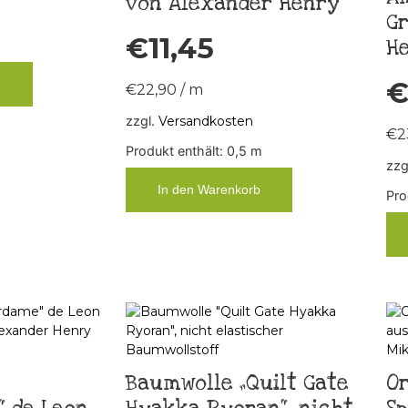
von Alexander Henry
G
€
11,45
H
b
€
22,90
/
m
zzgl.
Versandkosten
€
2
Produkt enthält: 0,5
m
zzg
In den Warenkorb
Pro
Baumwolle „Quilt Gate
O