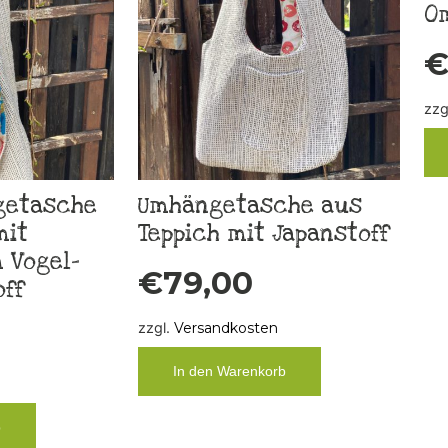
O
zzg
getasche
Umhängetasche aus
mit
Teppich mit Japanstoff
 Vogel-
€
79,00
ff
zzgl.
Versandkosten
In den Warenkorb
b