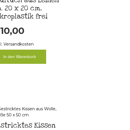
ültuch aus Leinen
. 20 x 20 cm,
kroplastik frei
€
10,00
l.
Versandkosten
In den Warenkorb
stricktes Kissen