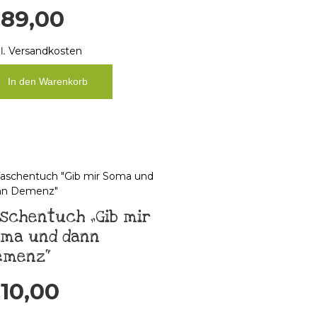
€
89,00
l.
Versandkosten
In den Warenkorb
schentuch „Gib mir
oma und dann
emenz“
€
10,00