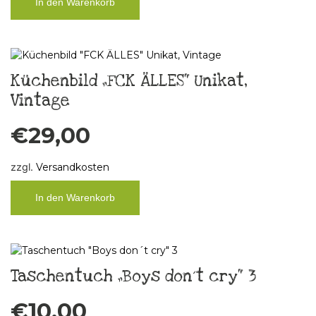
In den Warenkorb
Küchenbild „FCK ÄLLES“ Unikat,
Vintage
€
29,00
zzgl.
Versandkosten
In den Warenkorb
Taschentuch „Boys don´t cry“ 3
€
10,00