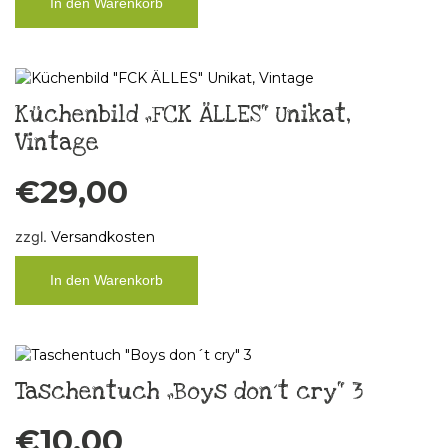
In den Warenkorb
Küchenbild „FCK ÄLLES“ Unikat,
Vintage
€
29,00
zzgl.
Versandkosten
In den Warenkorb
Taschentuch „Boys don´t cry“ 3
€
10,00