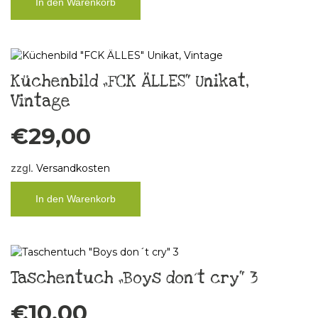
In den Warenkorb
Küchenbild „FCK ÄLLES“ Unikat,
Vintage
€
29,00
zzgl.
Versandkosten
In den Warenkorb
Taschentuch „Boys don´t cry“ 3
€
10,00