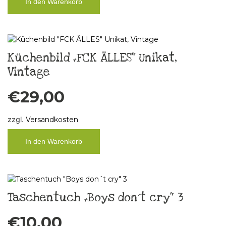
In den Warenkorb
Küchenbild „FCK ÄLLES“ Unikat,
Vintage
€
29,00
zzgl.
Versandkosten
In den Warenkorb
Taschentuch „Boys don´t cry“ 3
€
10,00