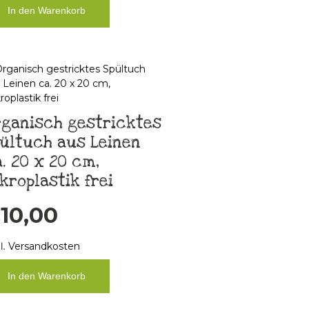
In den Warenkorb
rganisch gestricktes
ültuch aus Leinen
. 20 x 20 cm,
kroplastik frei
€
10,00
l.
Versandkosten
In den Warenkorb