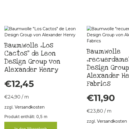
Baumwolle „Los
Baumwolle
Cactos“ de Leon
„recuerdame“
Design Group von
Design Group
Alexander Henry
Alexander H
€
12,45
Fabrics
€
11,90
€
24,90
/
m
zzgl.
Versandkosten
€
23,80
/
m
Produkt enthält: 0,5
m
zzgl.
Versandkosten
In den Warenkorb