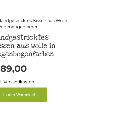
andgestricktes
ssen aus Wolle in
egenbogenfarben
€
89,00
l.
Versandkosten
In den Warenkorb