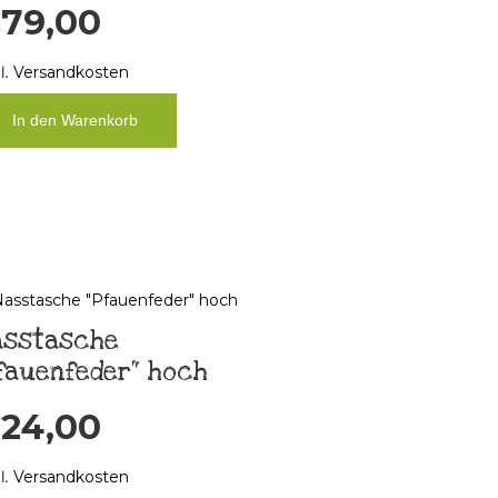
€
79,00
l.
Versandkosten
In den Warenkorb
asstasche
fauenfeder“ hoch
€
24,00
l.
Versandkosten