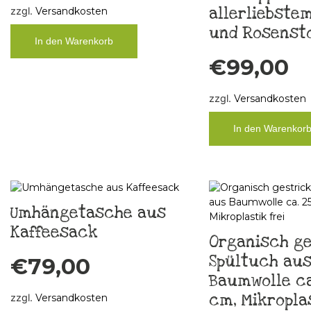
allerliebstem
zzgl.
Versandkosten
und Rosensto
In den Warenkorb
€
99,00
zzgl.
Versandkosten
In den Warenkor
Umhängetasche aus
Kaffeesack
Organisch ge
Spültuch au
€
79,00
Baumwolle ca.
cm, Mikroplas
zzgl.
Versandkosten