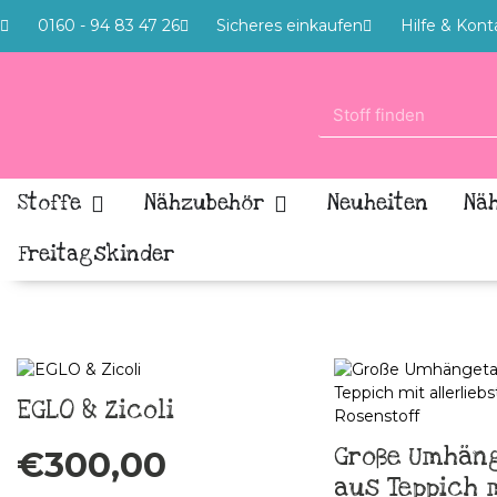
0160 - 94 83 47 26
Sicheres einkaufen
Hilfe & Kont
Stoffe
Nähzubehör
Neuheiten
Nä
Freitagskinder
EGLO & Zicoli
Große Umhän
€
300,00
aus Teppich 