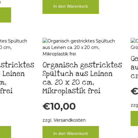
m
In den Warenkorb
b
Ge
stricktes
Organisch gestricktes
au
 Leinen
Spültuch aus Leinen
c
m,
ca. 20 x 20 cm,
frei
Mikroplastik frei
€
10,00
zzg
zzgl.
Versandkosten
b
In den Warenkorb