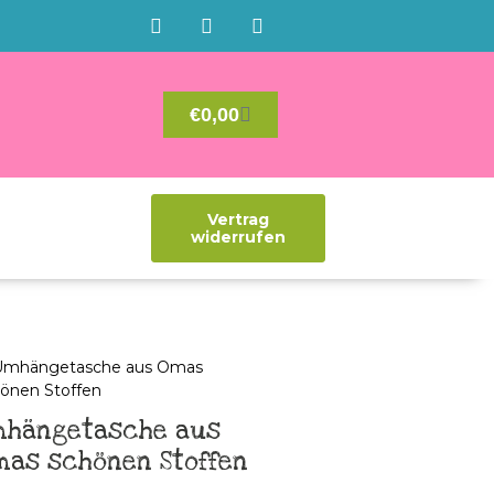
€
0,00
Vertrag
widerrufen
mhängetasche aus
mas schönen Stoffen