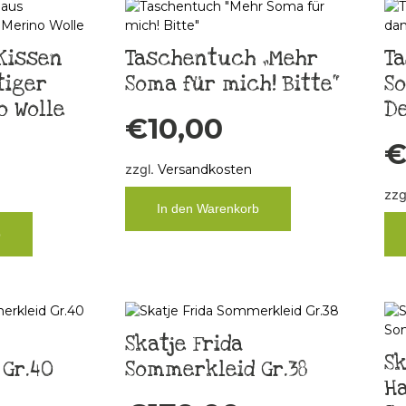
Kissen
Taschentuch „Mehr
Ta
tiger
Soma für mich! Bitte“
S
o Wolle
D
€
10,00
zzgl.
Versandkosten
zzg
In den Warenkorb
b
Skatje Frida
Sk
Gr.40
Sommerkleid Gr.38
Ha