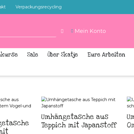
akt
Verpackungsrecycling
Mein Konto
hkurse
Sale
Über Skatje
Eure Arbeiten
Umhängetasche aus
U
getasche
Teppich mit Japanstoff
O
mit