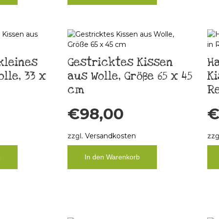
kleines
Gestricktes Kissen
H
lle, 33 x
aus Wolle, Größe 65 x 45
Ki
cm
R
€
98,00
zzgl.
Versandkosten
zzg
b
In den Warenkorb