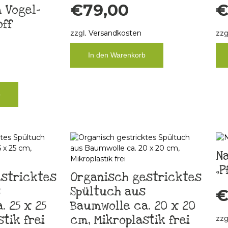
€
79,00
 Vogel-
ff
zzgl.
Versandkosten
zzg
In den Warenkorb
b
N
„P
stricktes
Organisch gestricktes
s
Spültuch aus
 25 x 25
Baumwolle ca. 20 x 20
tik frei
cm, Mikroplastik frei
zzg