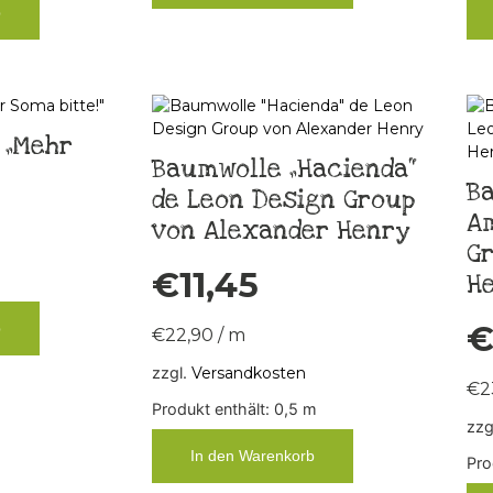
b
 „Mehr
Baumwolle „Hacienda“
Ba
de Leon Design Group
Am
von Alexander Henry
G
€
11,45
H
b
€
22,90
/
m
zzgl.
Versandkosten
€
2
Produkt enthält: 0,5
m
zzg
In den Warenkorb
Pro