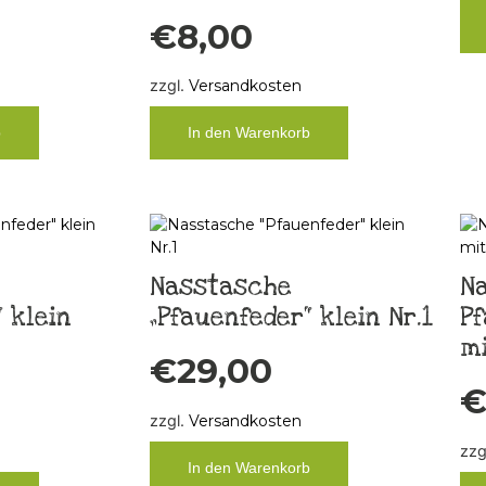
€
8,00
zzgl.
Versandkosten
b
In den Warenkorb
Nasstasche
N
 klein
„Pfauenfeder“ klein Nr.1
Pf
mi
€
29,00
zzgl.
Versandkosten
zzg
In den Warenkorb