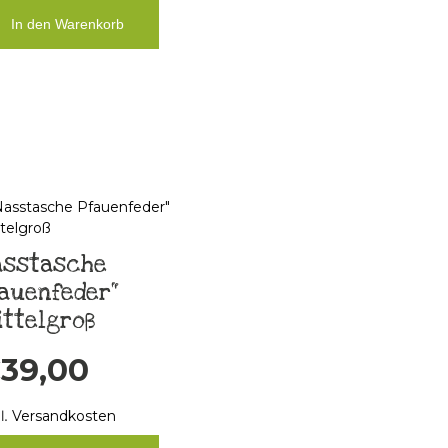
In den Warenkorb
asstasche
auenfeder“
ttelgroß
€
39,00
l.
Versandkosten