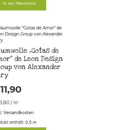
In den Warenkorb
umwolle „Gotas de
or“ de Leon Design
roup von Alexander
ery
€
11,90
3,80
/
m
l.
Versandkosten
dukt enthält: 0,5
m