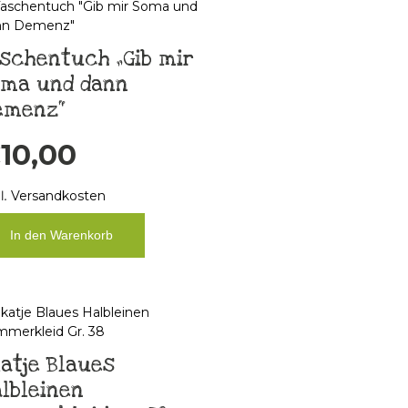
schentuch „Gib mir
oma und dann
emenz“
€
10,00
l.
Versandkosten
In den Warenkorb
atje Blaues
lbleinen