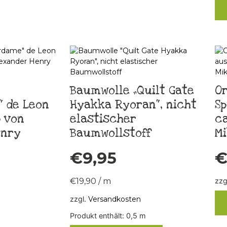
Baumwolle „Quilt Gate
O
 de Leon
Hyakka Ryoran“, nicht
Sp
 von
elastischer
ca
enry
Baumwollstoff
Mi
€
9,95
€
19,90
/
m
zzg
zzgl.
Versandkosten
Produkt enthält: 0,5
m