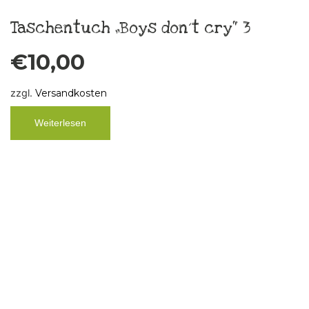
Krawattenkette Silk Circle K5
€
79,00
zzgl.
Versandkosten
In den Warenkorb