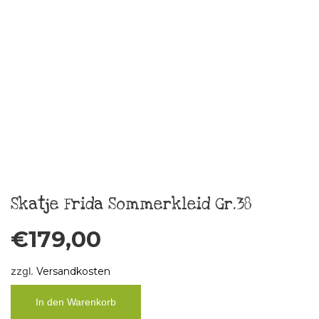
Weiterlesen
Taschentuch „Boys don´t cry“ 2
€
10,00
zzgl.
Versandkosten
In den Warenkorb
Taschentuch „Boys don´t cry“ 3
€
10,00