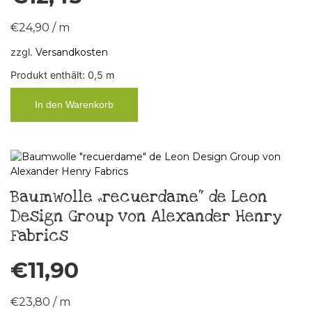
€
24,90
/
m
zzgl.
Versandkosten
Produkt enthält: 0,5
m
In den Warenkorb
Baumwolle „recuerdame“ de Leon
Design Group von Alexander Henry
Fabrics
€
11,90
€
23,80
/
m