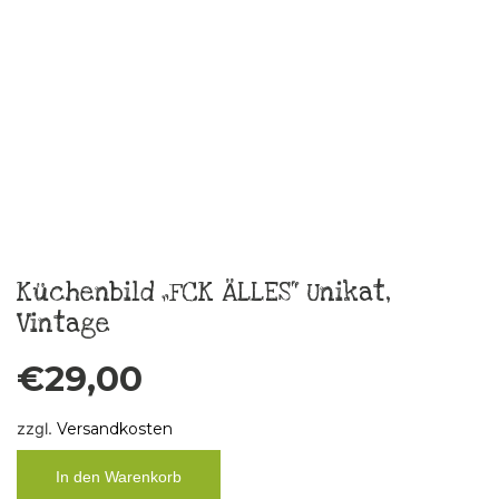
Taschentuch“ Heul doch,Bitch“
€
10,00
zzgl.
Versandkosten