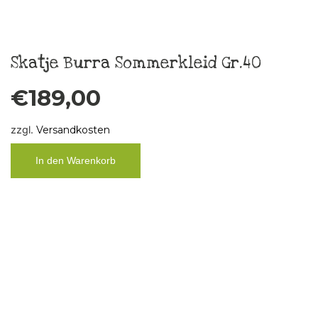
Küchenbild „FCK ÄLLES“ Unikat,
Vintage
€
29,00
zzgl.
Versandkosten
In den Warenkorb
Taschentuch „Boys don´t cry“ 3
€
10,00
zzgl.
Versandkosten