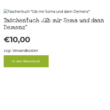
Taschentuch „Gib mir Soma und dann
Demenz“
€
10,00
zzgl.
Versandkosten
In den Warenkorb
Küchenbild Taschentuch „FCK Älles“,
Unikat
€
29,00