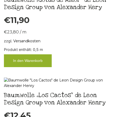
Design Group von Alexander Hery
€
11,90
€
23,80
/
m
zzgl.
Versandkosten
Produkt enthält: 0,5
m
In den Warenkorb
Baumwolle „Los Cactos“ de Leon
Design Group von Alexander Henry
€
12,45