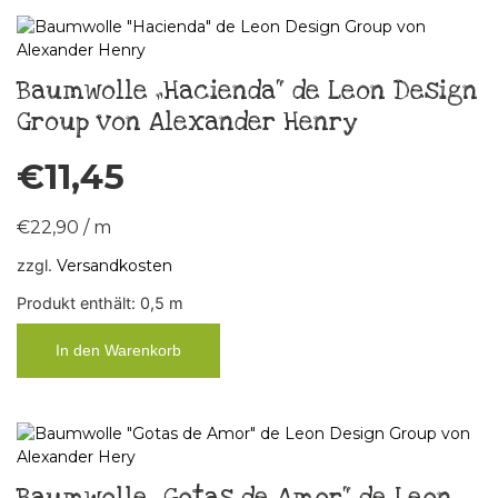
Baumwolle „Hacienda“ de Leon Design
Group von Alexander Henry
€
11,45
€
22,90
/
m
zzgl.
Versandkosten
Produkt enthält: 0,5
m
In den Warenkorb
Baumwolle „Gotas de Amor“ de Leon