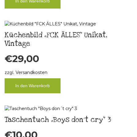
In den Warenkorb
Küchenbild „FCK ÄLLES“ Unikat,
Vintage
€
29,00
zzgl.
Versandkosten
In den Warenkorb
Taschentuch „Boys don´t cry“ 3
€
10,00