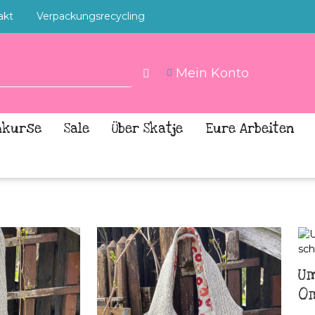
akt
Verpackungsrecycling
Mein Konto
hkurse
Sale
Über Skatje
Eure Arbeiten
U
O