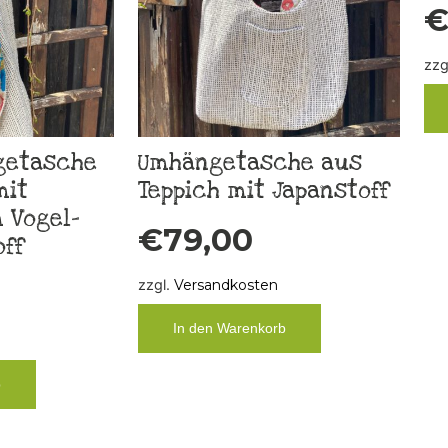
zzg
getasche
Umhängetasche aus
mit
Teppich mit Japanstoff
 Vogel-
€
79,00
ff
zzgl.
Versandkosten
In den Warenkorb
b