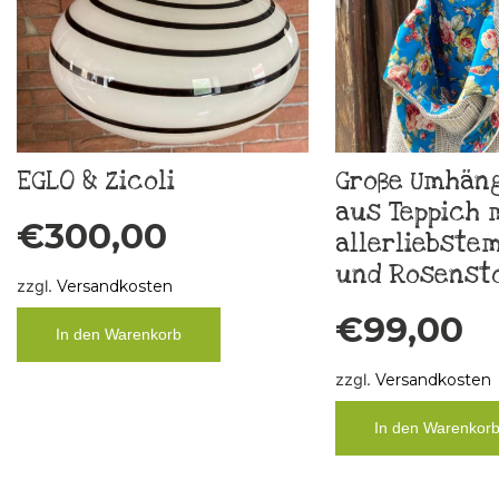
EGLO & Zicoli
Große Umhän
aus Teppich 
€
300,00
allerliebstem
und Rosensto
zzgl.
Versandkosten
€
99,00
In den Warenkorb
zzgl.
Versandkosten
In den Warenkor