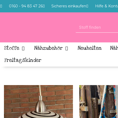
0160 - 94 83 47 26
Sicheres einkaufen
Hilfe & Kont
Stoffe
Nähzubehör
Neuheiten
Nä
Freitagskinder