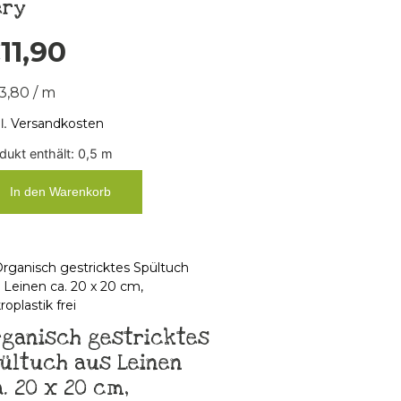
ery
€
11,90
3,80
/
m
l.
Versandkosten
dukt enthält: 0,5
m
In den Warenkorb
rganisch gestricktes
ültuch aus Leinen
. 20 x 20 cm,