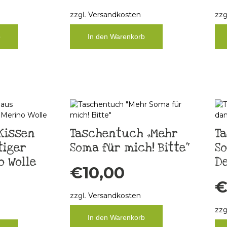
zzgl.
Versandkosten
zzg
b
In den Warenkorb
Kissen
Taschentuch „Mehr
Ta
tiger
Soma für mich! Bitte“
S
o Wolle
D
€
10,00
zzgl.
Versandkosten
zzg
In den Warenkorb