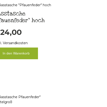
asstasche
fauenfeder“ hoch
€
24,00
l.
Versandkosten
In den Warenkorb