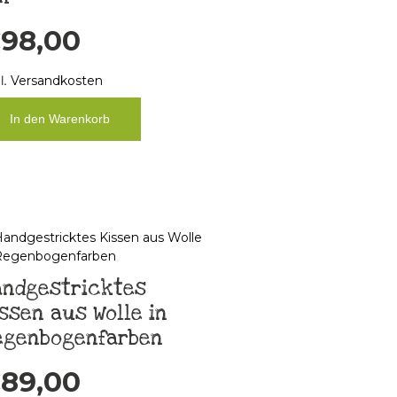
€
98,00
l.
Versandkosten
In den Warenkorb
andgestricktes
ssen aus Wolle in
egenbogenfarben
€
89,00