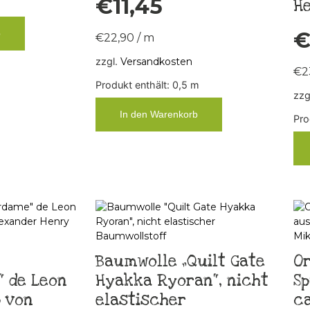
€
11,45
H
b
€
22,90
/
m
zzgl.
Versandkosten
€
2
Produkt enthält: 0,5
m
zzg
In den Warenkorb
Pro
Baumwolle „Quilt Gate
O
 de Leon
Hyakka Ryoran“, nicht
Sp
 von
elastischer
ca