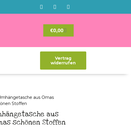
€
0,00
Vertrag
widerrufen
mhängetasche aus
mas schönen Stoffen