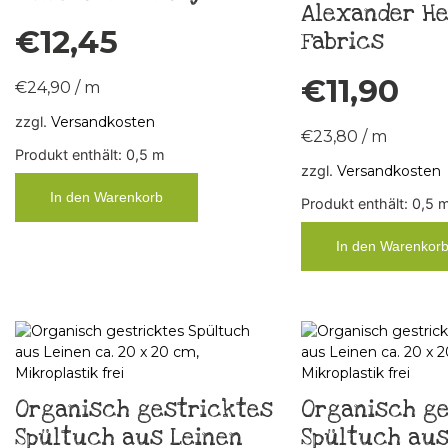
Alexander H
€
12,45
Fabrics
€
11,90
€
24,90
/
m
zzgl.
Versandkosten
€
23,80
/
m
Produkt enthält: 0,5
m
zzgl.
Versandkosten
In den Warenkorb
Produkt enthält: 0,5
In den Warenkor
Organisch gestricktes
Organisch ge
Spültuch aus Leinen
Spültuch aus