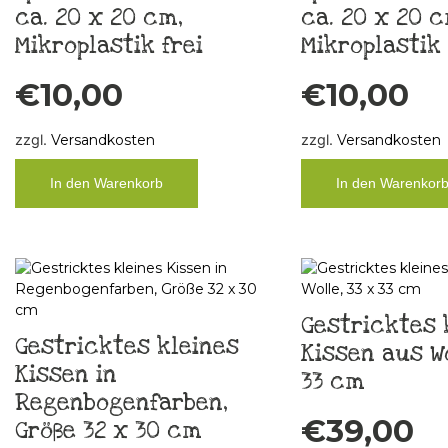
ca. 20 x 20 cm,
ca. 20 x 20 c
Mikroplastik frei
Mikroplastik 
€
10,00
€
10,00
zzgl.
Versandkosten
zzgl.
Versandkosten
In den Warenkorb
In den Warenkor
Gestricktes 
Gestricktes kleines
Kissen aus Wo
Kissen in
33 cm
Regenbogenfarben,
€
39,00
Größe 32 x 30 cm