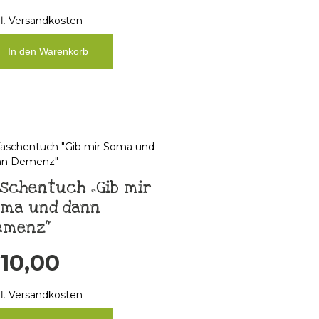
l.
Versandkosten
In den Warenkorb
schentuch „Gib mir
oma und dann
emenz“
€
10,00
l.
Versandkosten