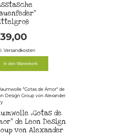
asstasche
auenfeder“
ttelgroß
€
39,00
l.
Versandkosten
In den Warenkorb
umwolle „Gotas de
or“ de Leon Design
roup von Alexander