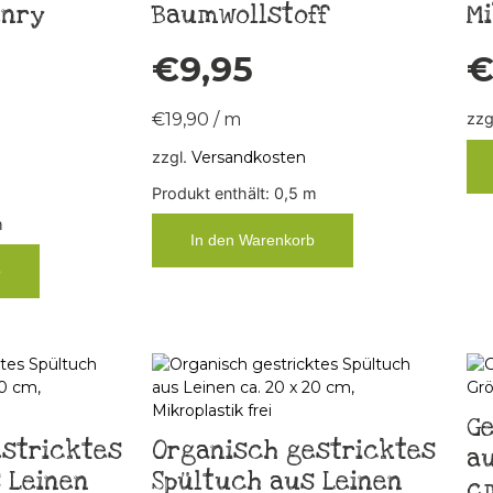
enry
Baumwollstoff
Mi
€
9,95
€
19,90
/
m
zzg
zzgl.
Versandkosten
Produkt enthält: 0,5
m
m
In den Warenkorb
b
Ge
stricktes
Organisch gestricktes
au
 Leinen
Spültuch aus Leinen
c