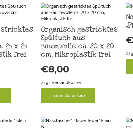
N
„P
stricktes
Organisch gestricktes
s
Spültuch aus
 25 x 25
Baumwolle ca. 20 x 20
tik frei
cm, Mikroplastik frei
zzg
€
8,00
zzgl.
Versandkosten
b
In den Warenkorb