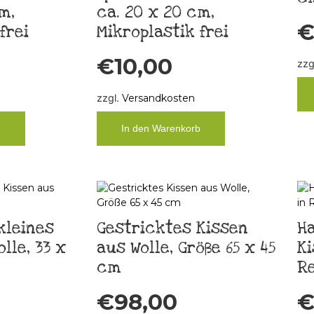
m,
ca. 20 x 20 cm,
frei
Mikroplastik frei
€
10,00
zzg
zzgl.
Versandkosten
b
In den Warenkorb
kleines
Gestricktes Kissen
H
lle, 33 x
aus Wolle, Größe 65 x 45
Ki
cm
R
€
98,00