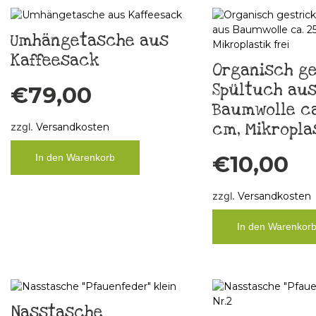
Umhängetasche aus
Kaffeesack
Organisch ge
Spültuch au
€
79,00
Baumwolle ca.
cm, Mikroplas
zzgl.
Versandkosten
€
10,00
In den Warenkorb
zzgl.
Versandkosten
In den Warenkor
Nasstasche