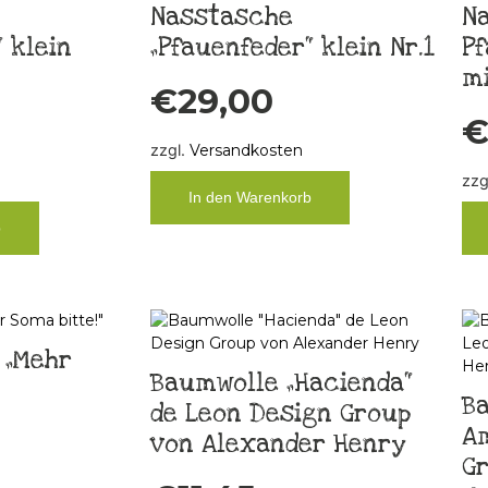
Nasstasche
N
 klein
„Pfauenfeder“ klein Nr.1
Pf
mi
€
29,00
zzgl.
Versandkosten
zzg
In den Warenkorb
b
 „Mehr
Baumwolle „Hacienda“
Ba
de Leon Design Group
Am
von Alexander Henry
G