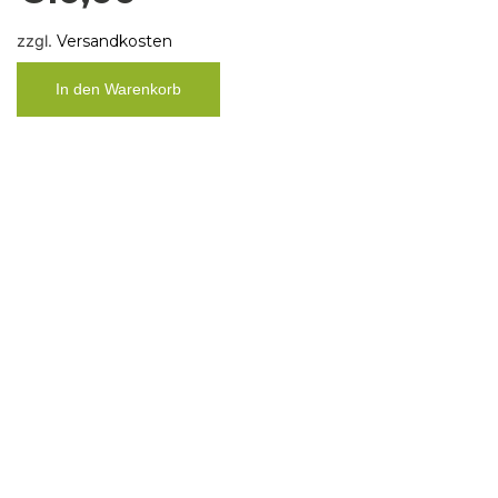
Taschentuch“ Heul doch,Bitch“
€
10,00
zzgl.
Versandkosten
In den Warenkorb
Krawattenkette Silk Circle K5
€
79,00
zzgl.
Versandkosten
In den Warenkorb