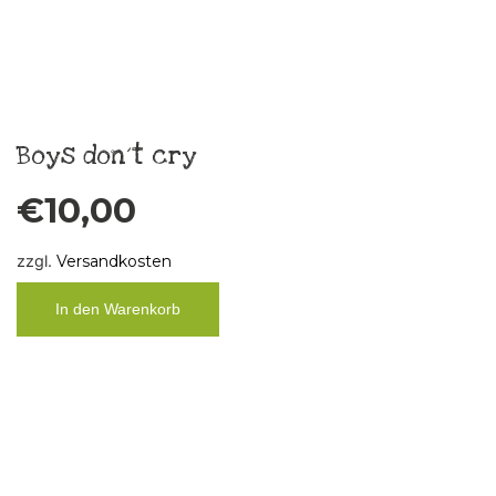
Krawattenkette Silk Stripes K4
€
79,00
zzgl.
Versandkosten
In den Warenkorb
Krawattenkette Silk Flower K3
€
79,00
zzgl.
Versandkosten