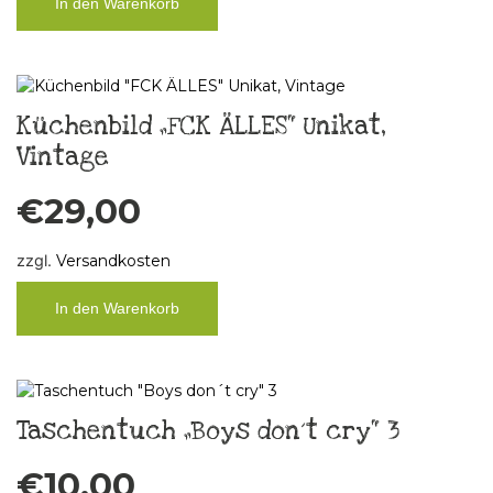
In den Warenkorb
Küchenbild „FCK ÄLLES“ Unikat,
Vintage
€
29,00
zzgl.
Versandkosten
In den Warenkorb
Taschentuch „Boys don´t cry“ 3
€
10,00