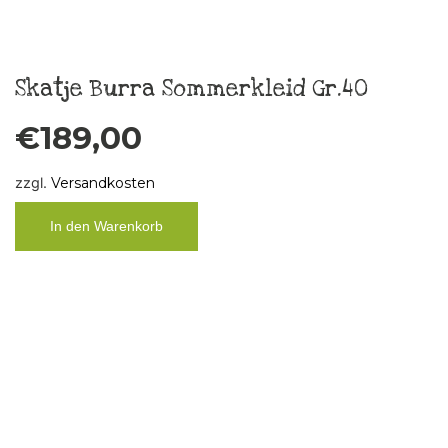
Küchenbild „FCK ÄLLES“ Unikat,
Vintage
€
29,00
zzgl.
Versandkosten
In den Warenkorb
Taschentuch „Boys don´t cry“ 3
€
10,00
zzgl.
Versandkosten