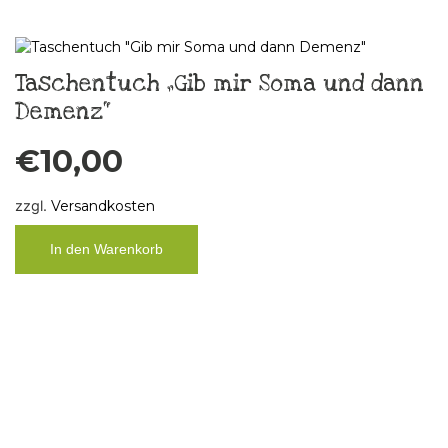
Taschentuch „Gib mir Soma und dann
Demenz“
€
10,00
zzgl.
Versandkosten
In den Warenkorb
Küchenbild Taschentuch „FCK Älles“,
Unikat
€
29,00