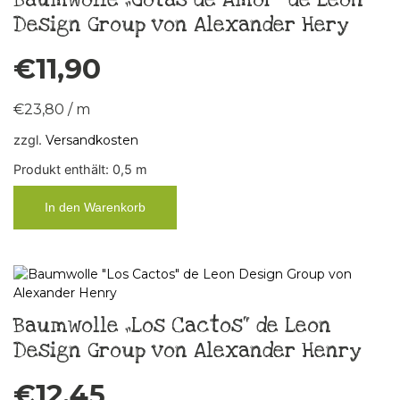
Design Group von Alexander Hery
€
11,90
€
23,80
/
m
zzgl.
Versandkosten
Produkt enthält: 0,5
m
In den Warenkorb
Baumwolle „Los Cactos“ de Leon
Design Group von Alexander Henry
€
12,45