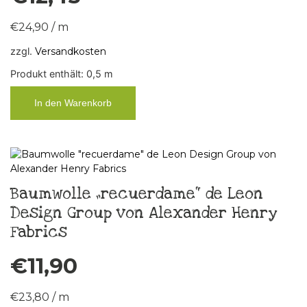
€
24,90
/
m
zzgl.
Versandkosten
Produkt enthält: 0,5
m
In den Warenkorb
Baumwolle „recuerdame“ de Leon
Design Group von Alexander Henry
Fabrics
€
11,90
€
23,80
/
m