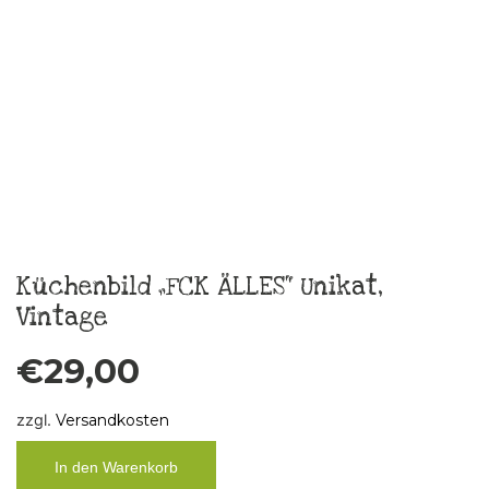
Boys don´t cry
€
10,00
zzgl.
Versandkosten
In den Warenkorb