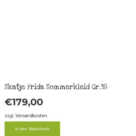
Weiterlesen
Taschentuch „Boys don´t cry“ 2
€
10,00
zzgl.
Versandkosten
In den Warenkorb