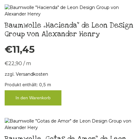
Baumwolle „Hacienda“ de Leon Design
Group von Alexander Henry
€
11,45
€
22,90
/
m
zzgl.
Versandkosten
Produkt enthält: 0,5
m
In den Warenkorb
Baumwolle „Gotas de Amor“ de Leon