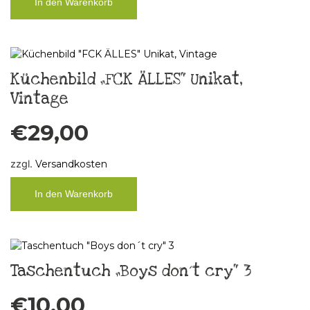
In den Warenkorb
Küchenbild „FCK ÄLLES“ Unikat,
Vintage
€
29,00
zzgl.
Versandkosten
In den Warenkorb
Taschentuch „Boys don´t cry“ 3
€
10,00