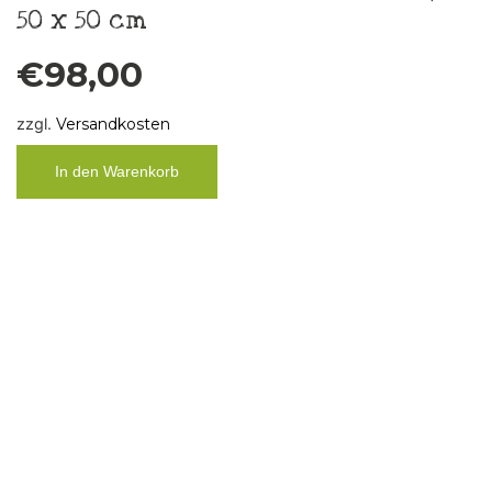
Gestricktes Kissen aus Wolle, Größe
65 x 45 cm
€
98,00
zzgl.
Versandkosten
In den Warenkorb
Handgestricktes Kissen aus Wolle in
Regenbogenfarben
€
89,00