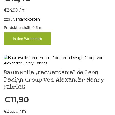
€
24,90
/
m
zzgl.
Versandkosten
Produkt enthält: 0,5
m
In den Warenkorb
Baumwolle „recuerdame“ de Leon
Design Group von Alexander Henry
Fabrics
€
11,90
€
23,80
/
m