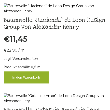
Baumwolle „Hacienda“ de Leon Design
Group von Alexander Henry
€
11,45
€
22,90
/
m
zzgl.
Versandkosten
Produkt enthält: 0,5
m
In den Warenkorb
Baumwolle „Gotas de Amor“ de Leon