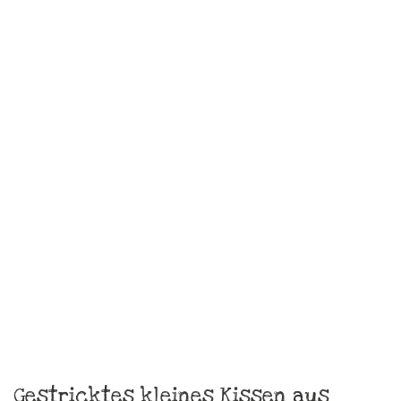
Gestricktes Kissen aus Wolle
€
98,00
zzgl.
Versandkosten
In den Warenkorb