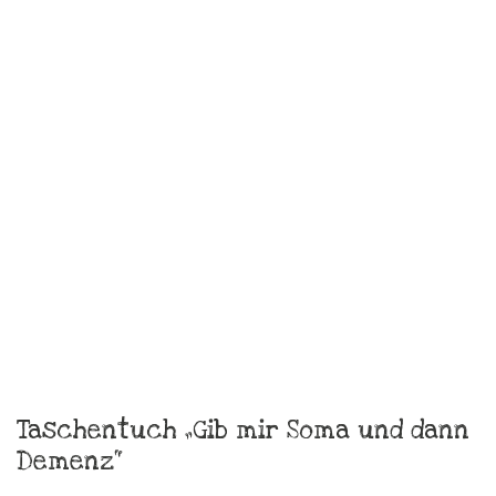
Skatje Frida Sommerkleid Gr.38
€
179,00
zzgl.
Versandkosten
In den Warenkorb