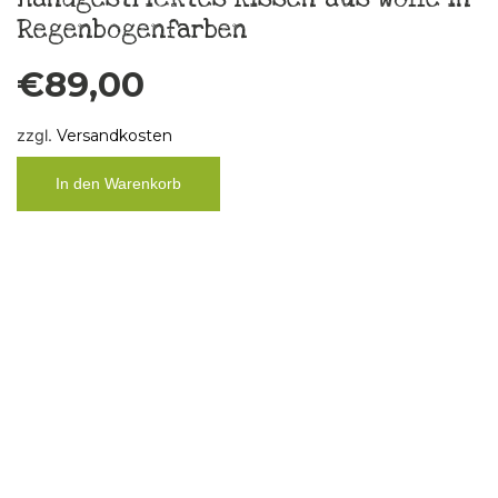
Taschentuch „Gib mir Soma und dann
Demenz“
€
10,00
zzgl.
Versandkosten