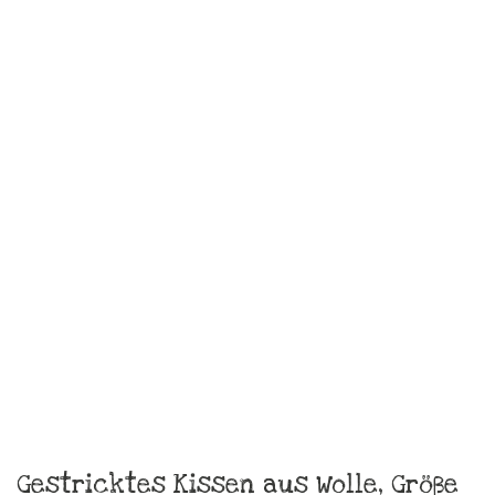
€
39,00
zzgl.
Versandkosten
In den Warenkorb
Gestricktes kleines Kissen aus
Wolle, 33 x 33 cm
€
39,00
zzgl.
Versandkosten
In den Warenkorb