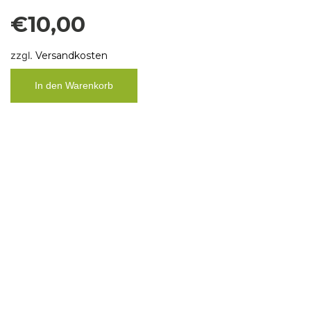
€
10,00
zzgl.
Versandkosten
In den Warenkorb
Organisch gestricktes Spültuch aus
Leinen ca. 20 x 20 cm, Mikroplastik
frei
€
10,00
zzgl.
Versandkosten