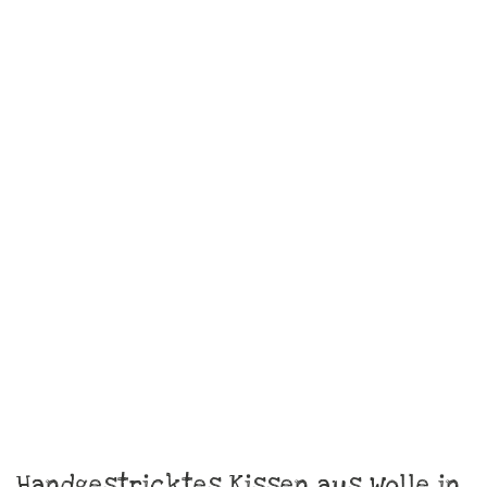
Taschentuch „Mehr Soma für mich!
Bitte“
€
10,00
zzgl.
Versandkosten
In den Warenkorb