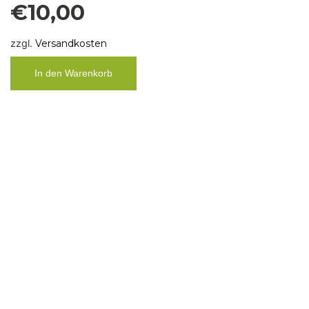
Skatje Blaues Halbleinen
Sommerkleid Gr. 38
€
179,00
zzgl.
Versandkosten
In den Warenkorb