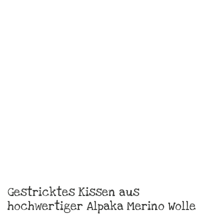
Küchenbild Taschentuch „FCK Älles“,
Unikat
€
29,00
zzgl.
Versandkosten
In den Warenkorb