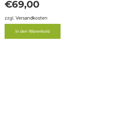
Skatje Burra Sommerkleid Gr.40
€
189,00
zzgl.
Versandkosten
In den Warenkorb