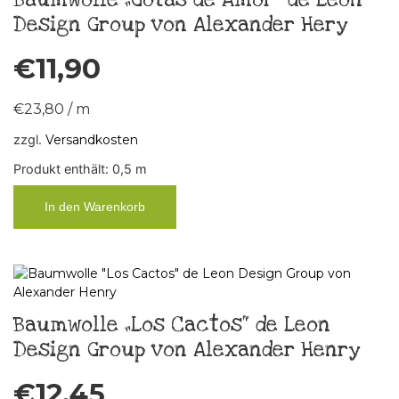
Design Group von Alexander Hery
€
11,90
€
23,80
/
m
zzgl.
Versandkosten
Produkt enthält: 0,5
m
In den Warenkorb
Baumwolle „Los Cactos“ de Leon
Design Group von Alexander Henry
€
12,45