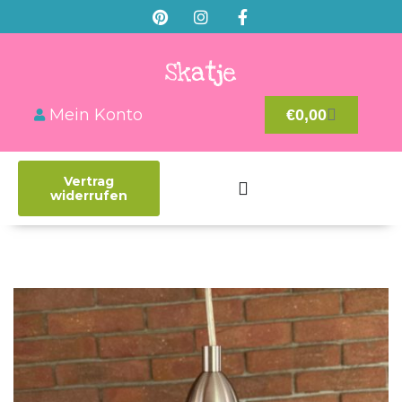
Mein Konto
€
0,00
Vertrag
widerrufen