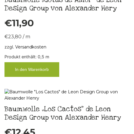
Design Group von Alexander Hery
€
11,90
€
23,80
/
m
zzgl.
Versandkosten
Produkt enthält: 0,5
m
In den Warenkorb
Baumwolle „Los Cactos“ de Leon
Design Group von Alexander Henry
€
12,45