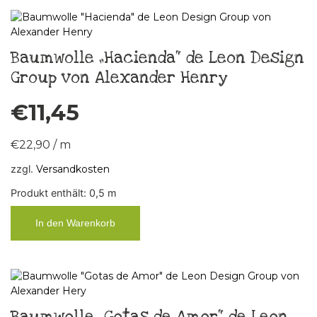
Baumwolle „Hacienda“ de Leon Design
Group von Alexander Henry
€
11,45
€
22,90
/
m
zzgl.
Versandkosten
Produkt enthält: 0,5
m
In den Warenkorb
Baumwolle „Gotas de Amor“ de Leon