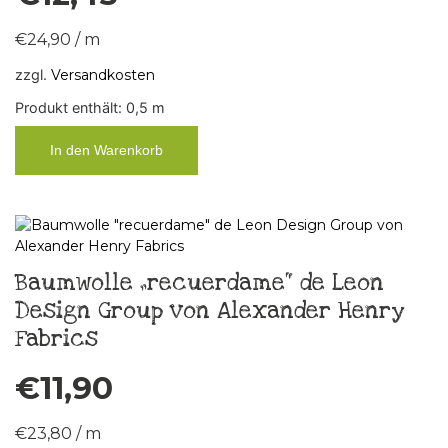
€
24,90
/
m
zzgl.
Versandkosten
Produkt enthält: 0,5
m
In den Warenkorb
Baumwolle „recuerdame“ de Leon
Design Group von Alexander Henry
Fabrics
€
11,90
€
23,80
/
m