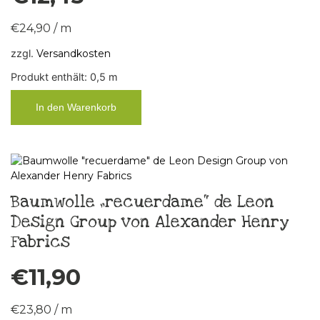
€
24,90
/
m
zzgl.
Versandkosten
Produkt enthält: 0,5
m
In den Warenkorb
Baumwolle „recuerdame“ de Leon
Design Group von Alexander Henry
Fabrics
€
11,90
€
23,80
/
m