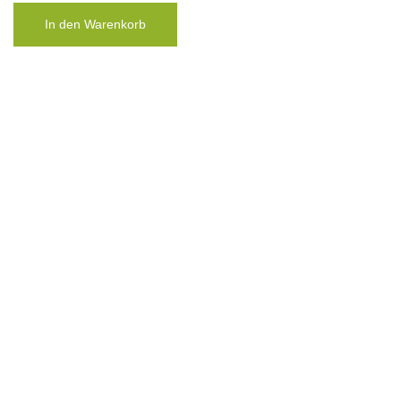
Weiterlesen
Taschentuch „Boys don´t cry“ 2
€
10,00
zzgl.
Versandkosten
In den Warenkorb
Taschentuch „Boys don´t cry“ 3
€
10,00