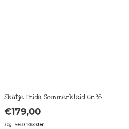
Küchenbild „FCK ÄLLES“ Unikat,
Vintage
€
29,00
zzgl.
Versandkosten
In den Warenkorb
Taschentuch „Boys don´t cry“ 3
€
10,00
zzgl.
Versandkosten