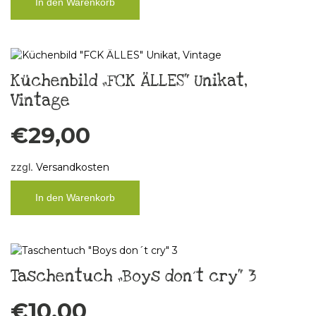
In den Warenkorb
Küchenbild „FCK ÄLLES“ Unikat,
Vintage
€
29,00
zzgl.
Versandkosten
In den Warenkorb
Taschentuch „Boys don´t cry“ 3
€
10,00