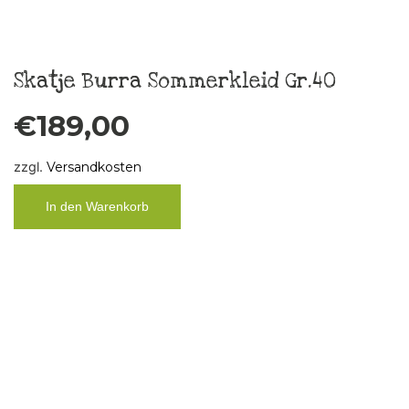
Küchenbild „FCK ÄLLES“ Unikat,
Vintage
€
29,00
zzgl.
Versandkosten
In den Warenkorb
Taschentuch „Boys don´t cry“ 3
€
10,00
zzgl.
Versandkosten