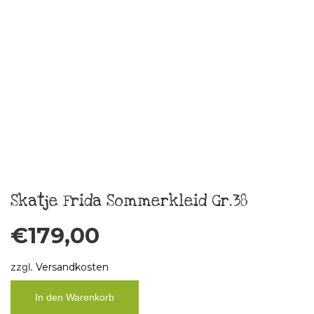
Weiterlesen
Taschentuch „Boys don´t cry“ 2
€
10,00
zzgl.
Versandkosten
In den Warenkorb
Taschentuch „Boys don´t cry“ 3
€
10,00