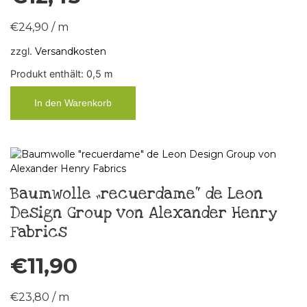
€
24,90
/
m
zzgl.
Versandkosten
Produkt enthält: 0,5
m
In den Warenkorb
Baumwolle „recuerdame“ de Leon
Design Group von Alexander Henry
Fabrics
€
11,90
€
23,80
/
m