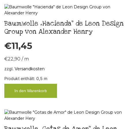
Baumwolle „Hacienda“ de Leon Design
Group von Alexander Henry
€
11,45
€
22,90
/
m
zzgl.
Versandkosten
Produkt enthält: 0,5
m
In den Warenkorb
Baumwolle „Gotas de Amor“ de Leon