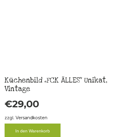
Taschentuch“ Heul doch,Bitch“
€
10,00
zzgl.
Versandkosten