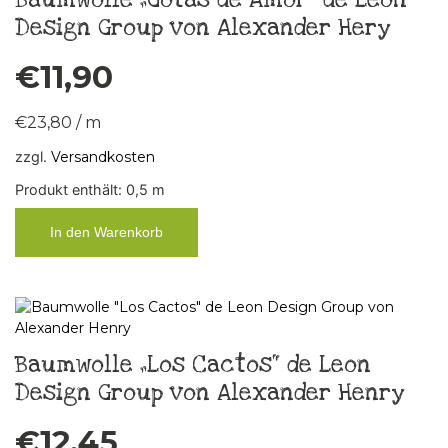
Design Group von Alexander Hery
€
11,90
€
23,80
/
m
zzgl.
Versandkosten
Produkt enthält: 0,5
m
In den Warenkorb
Baumwolle „Los Cactos“ de Leon
Design Group von Alexander Henry
€
12,45