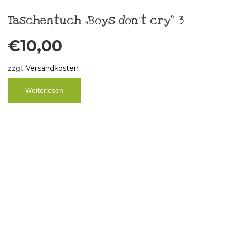
Krawattenkette Silk Circle K5
€
79,00
zzgl.
Versandkosten
In den Warenkorb