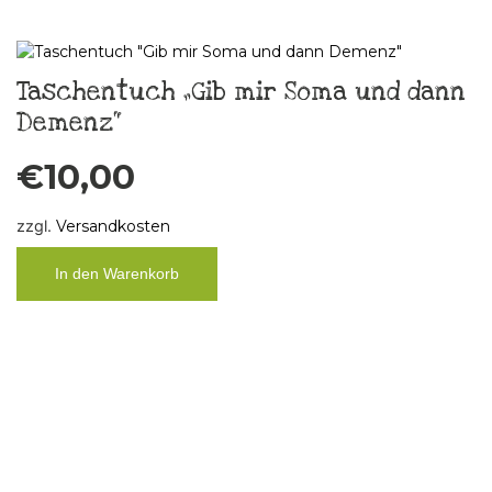
Taschentuch „Gib mir Soma und dann
Demenz“
€
10,00
zzgl.
Versandkosten
In den Warenkorb
Küchenbild Taschentuch „FCK Älles“,
Unikat
€
29,00