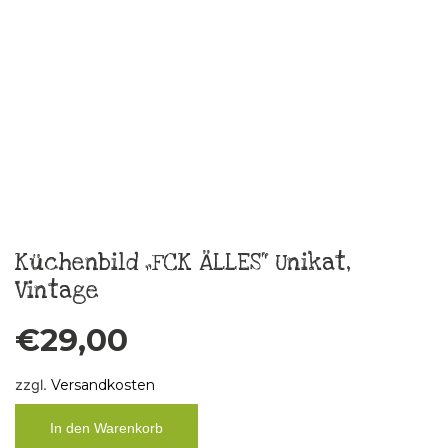
Taschentuch“ Heul doch,Bitch“
€
10,00
zzgl.
Versandkosten