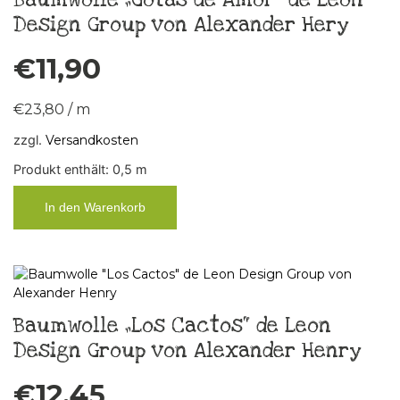
Design Group von Alexander Hery
€
11,90
€
23,80
/
m
zzgl.
Versandkosten
Produkt enthält: 0,5
m
In den Warenkorb
Baumwolle „Los Cactos“ de Leon
Design Group von Alexander Henry
€
12,45