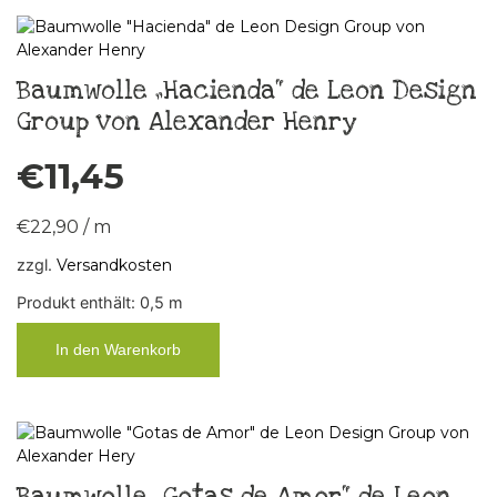
Baumwolle „Hacienda“ de Leon Design
Group von Alexander Henry
€
11,45
€
22,90
/
m
zzgl.
Versandkosten
Produkt enthält: 0,5
m
In den Warenkorb
Baumwolle „Gotas de Amor“ de Leon