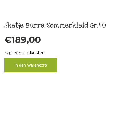
Küchenbild „FCK ÄLLES“ Unikat,
Vintage
€
29,00
zzgl.
Versandkosten
In den Warenkorb
Taschentuch „Boys don´t cry“ 3
€
10,00
zzgl.
Versandkosten