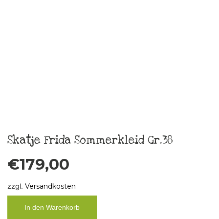
Weiterlesen
Taschentuch „Boys don´t cry“ 2
€
10,00
zzgl.
Versandkosten
In den Warenkorb
Taschentuch „Boys don´t cry“ 3
€
10,00