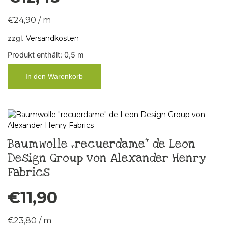
€
24,90
/
m
zzgl.
Versandkosten
Produkt enthält: 0,5
m
In den Warenkorb
Baumwolle „recuerdame“ de Leon
Design Group von Alexander Henry
Fabrics
€
11,90
€
23,80
/
m