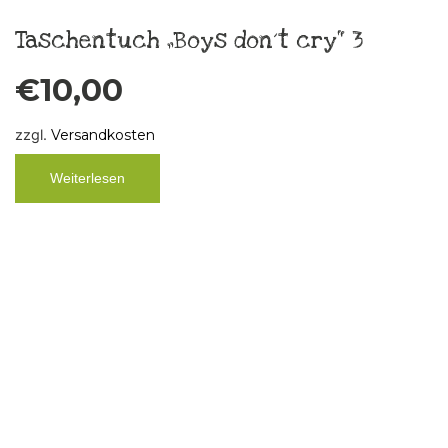
Krawattenkette Silk Circle K5
€
79,00
zzgl.
Versandkosten
In den Warenkorb