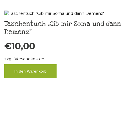
Taschentuch „Gib mir Soma und dann
Demenz“
€
10,00
zzgl.
Versandkosten
In den Warenkorb
Küchenbild Taschentuch „FCK Älles“,
Unikat
€
29,00