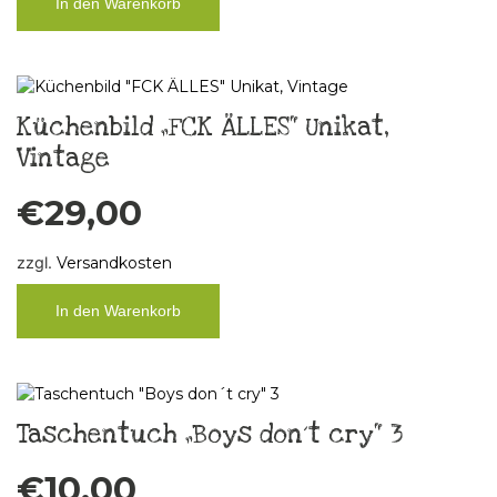
In den Warenkorb
Küchenbild „FCK ÄLLES“ Unikat,
Vintage
€
29,00
zzgl.
Versandkosten
In den Warenkorb
Taschentuch „Boys don´t cry“ 3
€
10,00